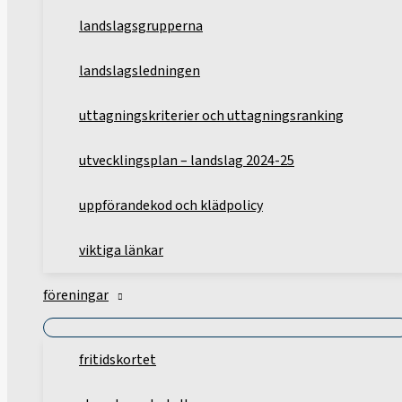
landslagsgrupperna
landslagsledningen
uttagningskriterier och uttagningsranking
utvecklingsplan – landslag 2024-25
uppförandekod och klädpolicy
viktiga länkar
föreningar
fritidskortet