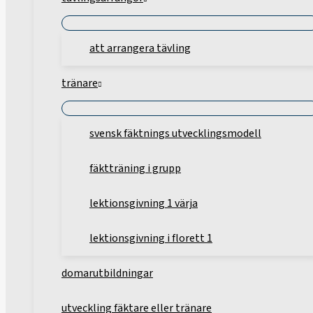
att arrangera tävling
tränare
svensk fäktnings utvecklingsmodell
fäktträning i grupp
lektionsgivning 1 värja
lektionsgivning i florett 1
domarutbildningar
utveckling fäktare eller tränare