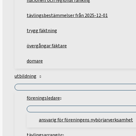
nationell och regional ranking
tävlingsbestämmelser från 2025-12-01
trygg fäktning
övergångar fäktare
domare
utbildning
föreningsledare
ansvarig för föreningens nybörjarverksamhet
tävlingsarrangör