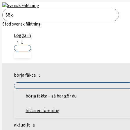
Hoppa
till
Search
innehåll
for:
Stöd svensk fäktning
Logga in
börja fäkta
börja fäkta – så här gör du
hitta en förening
aktuellt