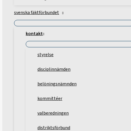
svenska fäktförbundet
kontakt
styrelse
disciplinnämden
belöningsnämnden
kommittéer
valberedningen
distriktsförbund