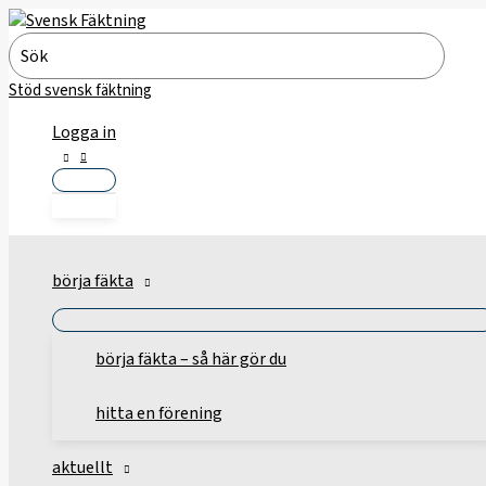
Hoppa
till
Search
innehåll
for:
Stöd svensk fäktning
Logga in
börja fäkta
börja fäkta – så här gör du
hitta en förening
aktuellt