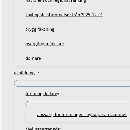
nationell och regional ranking
tävlingsbestämmelser från 2025-12-01
trygg fäktning
övergångar fäktare
domare
utbildning
föreningsledare
ansvarig för föreningens nybörjarverksamhet
tävlingsarrangör