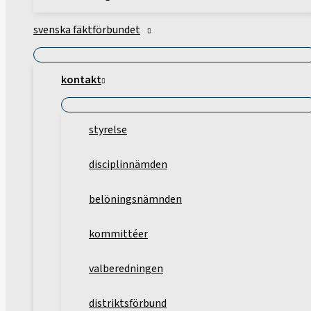
svenska fäktförbundet
kontakt
styrelse
disciplinnämden
belöningsnämnden
kommittéer
valberedningen
distriktsförbund