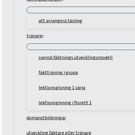
att arrangera tävling
tränare
svensk fäktnings utvecklingsmodell
fäktträning i grupp
lektionsgivning 1 värja
lektionsgivning i florett 1
domarutbildningar
utveckling fäktare eller tränare