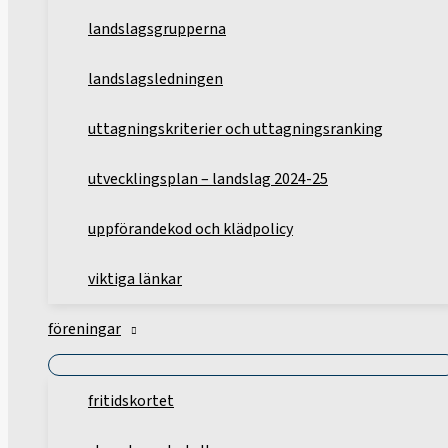
landslagsgrupperna
landslagsledningen
uttagningskriterier och uttagningsranking
utvecklingsplan – landslag 2024-25
uppförandekod och klädpolicy
viktiga länkar
föreningar
fritidskortet