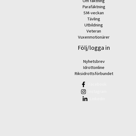
Om fäktning
Parafäktning
SM-veckan
Tävling
Utbildning
Veteran
Vuxenmotionärer
Följ/logga in
Nyhetsbrev
Idrottonline
Riksidrottsförbundet
Facebook
Instagram
Linkedin