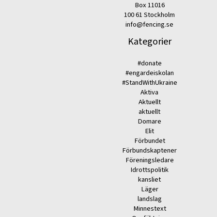
Box 11016
100 61 Stockholm
info@fencing.se
Kategorier
#donate
#engardeiskolan
#StandWithUkraine
Aktiva
Aktuellt
aktuellt
Domare
Elit
Förbundet
Förbundskaptener
Föreningsledare
Idrottspolitik
kansliet
Läger
landslag
Minnestext