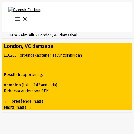
Hoppa
till
innehåll
Hem
»
Aktuellt
»
London, VC damsabel
London, VC damsabel
110205
Förbundskaptener
Tävlingsinbjudan
Resultatrapportering.
Anmälda
(totalt 142 anmälda)
Rebecka Andersson ÄFK
←
Föregående Inlägg
Nästa Inlägg
→