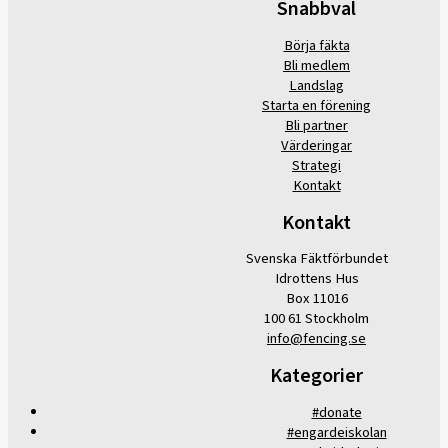
Snabbval
Börja fäkta
Bli medlem
Landslag
Starta en förening
Bli partner
Värderingar
Strategi
Kontakt
Kontakt
Svenska Fäktförbundet
Idrottens Hus
Box 11016
100 61 Stockholm
info@fencing.se
Kategorier
#donate
#engardeiskolan