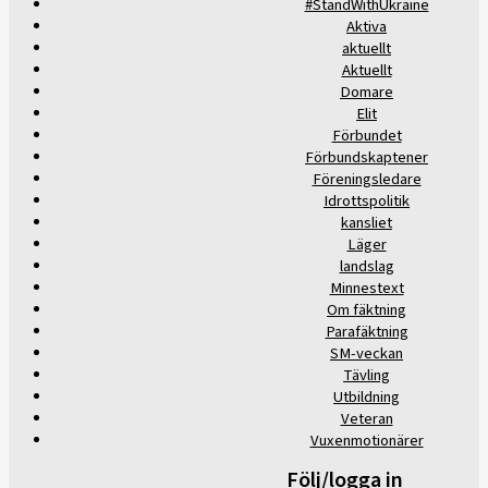
#StandWithUkraine
Aktiva
aktuellt
Aktuellt
Domare
Elit
Förbundet
Förbundskaptener
Föreningsledare
Idrottspolitik
kansliet
Läger
landslag
Minnestext
Om fäktning
Parafäktning
SM-veckan
Tävling
Utbildning
Veteran
Vuxenmotionärer
Följ/logga in