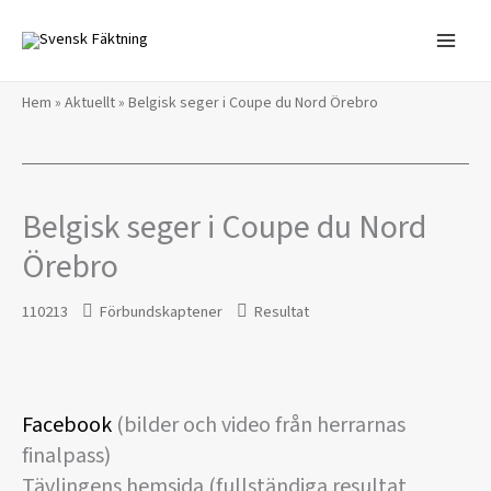
Hoppa
till
innehåll
Hem
»
Aktuellt
»
Belgisk seger i Coupe du Nord Örebro
Belgisk seger i Coupe du Nord
Örebro
110213
Förbundskaptener
Resultat
Facebook
(bilder och video från herrarnas
finalpass)
Tävlingens hemsida (fullständiga resultat