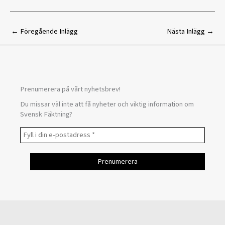
←
Föregående Inlägg
Nästa Inlägg
→
Prenumerera på vårt nyhetsbrev!
Du missar väl inte att få nyheter och viktig information om
Svensk Fäktning?