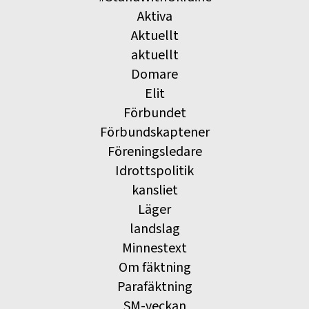
Aktiva
Aktuellt
aktuellt
Domare
Elit
Förbundet
Förbundskaptener
Föreningsledare
Idrottspolitik
kansliet
Läger
landslag
Minnestext
Om fäktning
Parafäktning
SM-veckan