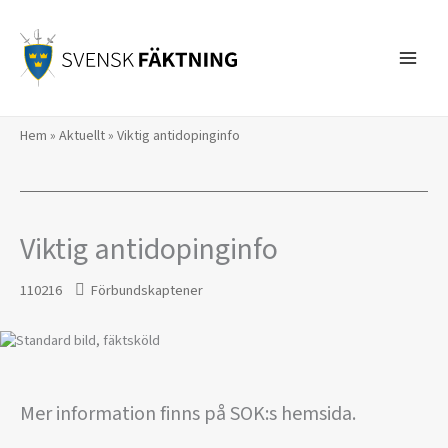
Hoppa
till
innehåll
Hem
»
Aktuellt
»
Viktig antidopinginfo
Viktig antidopinginfo
110216
Förbundskaptener
Mer information finns på SOK:s hemsida.