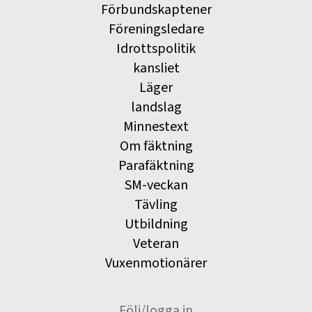
Förbundskaptener
Föreningsledare
Idrottspolitik
kansliet
Läger
landslag
Minnestext
Om fäktning
Parafäktning
SM-veckan
Tävling
Utbildning
Veteran
Vuxenmotionärer
Följ/logga in