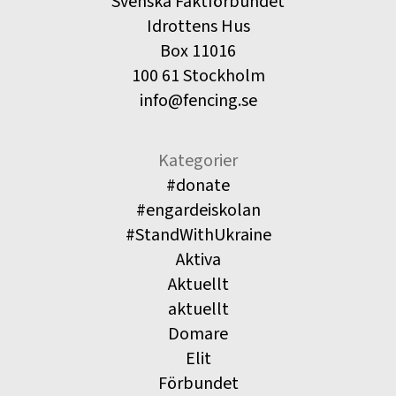
Svenska Fäktförbundet
Idrottens Hus
Box 11016
100 61 Stockholm
info@fencing.se
Kategorier
#donate
#engardeiskolan
#StandWithUkraine
Aktiva
Aktuellt
aktuellt
Domare
Elit
Förbundet