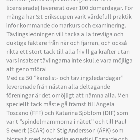
licensierade) levererat över 100 domardagar. För
många har S:t Erikscupen varit värdefull praktik
inför kommande domarkurs och examinering.
Tävlingsledningen vill tacka alla trevliga och
duktiga fäktare från när och fjärran, och också
rikta ett stort tack till alla frivilliga krafter utan
vars insatser tävlingarna inte skulle vara möjliga
att genomföra!
Med ca 50 ”kanslist- och tävlingsledardagar”
leverenade från nästan alla deltagande
föreningar är det omöjligt att nämna alla. Men
speciellt tack måste gå främst till Angela
Toscano (FFF) och Katarina Sjöblom (DIF) som
varit ”spindelmammorna i nätet” och till Paul
Siewert (SCAR) och Stig Andersson (ÄFK) som
bidragit med ovärderlig expertis i Engarde och