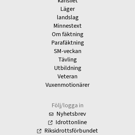
kansliet
Läger
landslag
Minnestext
Om fäktning
Parafäktning
SM-veckan
Tävling
Utbildning
Veteran
Vuxenmotionärer
Följ/logga in
Nyhetsbrev
Idrottonline
Riksidrottsförbundet