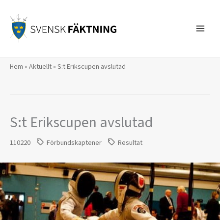
Hoppa
till
innehåll
Hem
»
Aktuellt
»
S:t Erikscupen avslutad
S:t Erikscupen avslutad
110220
Förbundskaptener
Resultat