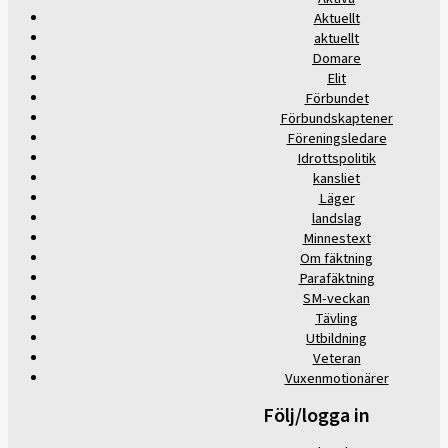
Aktuellt
aktuellt
Domare
Elit
Förbundet
Förbundskaptener
Föreningsledare
Idrottspolitik
kansliet
Läger
landslag
Minnestext
Om fäktning
Parafäktning
SM-veckan
Tävling
Utbildning
Veteran
Vuxenmotionärer
Följ/logga in