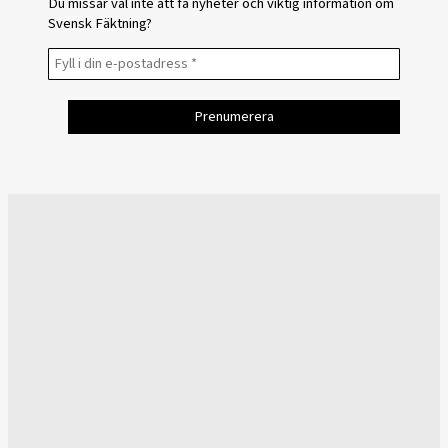
Du missar väl inte att få nyheter och viktig information om
Svensk Fäktning?