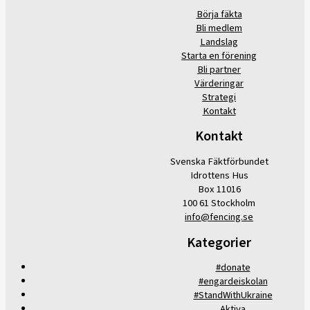
Börja fäkta
Bli medlem
Landslag
Starta en förening
Bli partner
Värderingar
Strategi
Kontakt
Kontakt
Svenska Fäktförbundet
Idrottens Hus
Box 11016
100 61 Stockholm
info@fencing.se
Kategorier
#donate
#engardeiskolan
#StandWithUkraine
Aktiva