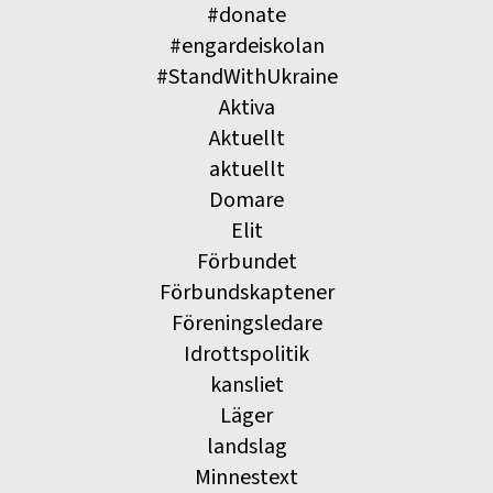
#donate
#engardeiskolan
#StandWithUkraine
Aktiva
Aktuellt
aktuellt
Domare
Elit
Förbundet
Förbundskaptener
Föreningsledare
Idrottspolitik
kansliet
Läger
landslag
Minnestext