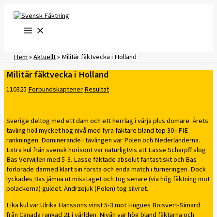
Hoppa
till
innehåll
Hem
»
Aktuellt
»
Militär fäktvecka i Holland
Militär fäktvecka i Holland
110325
Förbundskaptener
Resultat
Sverige deltog med ett dam och ett herrlag i värja plus domare. Årets
tävling höll mycket hög nivå med fyra fäktare bland top 30 i FIE-
rankningen. Dominerande i tävlingen var Polen och Nederländerna.
Extra kul från svensk horisont var naturligtvis att Lasse Scharpff slog
Bas Verwijlen med 5-3. Lasse fäktade absolut fantastiskt och Bas
förlorade därmed klart sin första och enda match i turneringen. Dock
lyckades Bas jämna ut misstaget och tog senare (via hög fäktning mot
polackerna) guldet. Andrzejuk (Polen) tog silvret.
Lika kul var Ulrika Hanssons vinst 5-3 mot Hugues Boisvert-Simard
från Canada rankad 21 i världen. Nivån var hög bland fäktarna och