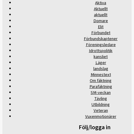
Aktiva
Aktuellt
aktuellt
Domare
Elit
Förbundet
Förbundskaptener
Föreningsledare
Idrottspolitik
kansliet
Läger
landslag
Minnestext
Om fäktning
Parafäktning
SM-veckan
Tävling
Utbildning
Veteran
Vuxenmotionärer
Följ/logga in