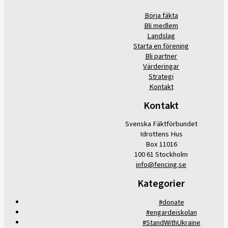
Börja fäkta
Bli medlem
Landslag
Starta en förening
Bli partner
Värderingar
Strategi
Kontakt
Kontakt
Svenska Fäktförbundet
Idrottens Hus
Box 11016
100 61 Stockholm
info@fencing.se
Kategorier
#donate
#engardeiskolan
#StandWithUkraine