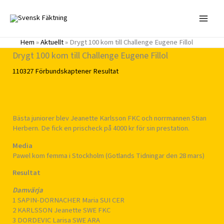
Hoppa
till
innehåll
Hem
»
Aktuellt
»
Drygt 100 kom till Challenge Eugene Fillol
Drygt 100 kom till Challenge Eugene Fillol
110327
Förbundskaptener
Resultat
Bästa juniorer blev Jeanette Karlsson FKC och norrmannen Stian
Herbern. De fick en prischeck på 4000 kr för sin prestation.
Media
Pawel kom femma i Stockholm (Gotlands Tidningar den 28 mars)
Resultat
Damvärja
1 SAPIN-DORNACHER Maria SUI CER
2 KARLSSON Jeanette SWE FKC
3 DORDEVIC Larisa SWE ARA