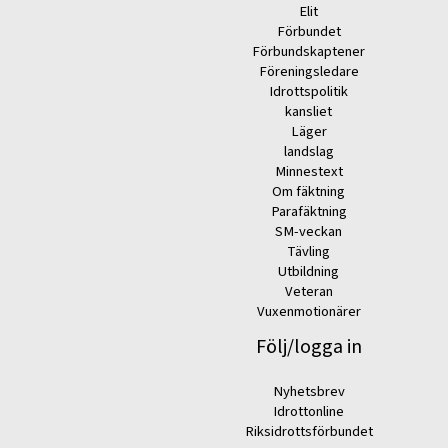
Elit
Förbundet
Förbundskaptener
Föreningsledare
Idrottspolitik
kansliet
Läger
landslag
Minnestext
Om fäktning
Parafäktning
SM-veckan
Tävling
Utbildning
Veteran
Vuxenmotionärer
Följ/logga in
Nyhetsbrev
Idrottonline
Riksidrottsförbundet