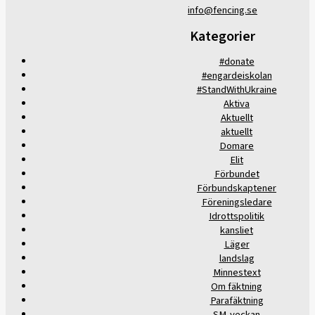
info@fencing.se
Kategorier
#donate
#engardeiskolan
#StandWithUkraine
Aktiva
Aktuellt
aktuellt
Domare
Elit
Förbundet
Förbundskaptener
Föreningsledare
Idrottspolitik
kansliet
Läger
landslag
Minnestext
Om fäktning
Parafäktning
SM-veckan