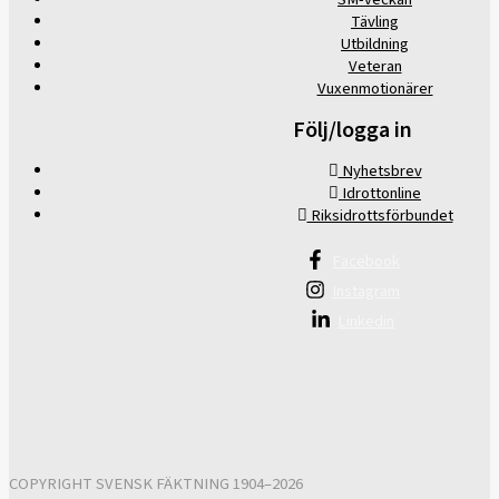
Tävling
Utbildning
Veteran
Vuxenmotionärer
Följ/logga in
Nyhetsbrev
Idrottonline
Riksidrottsförbundet
Facebook
Instagram
Linkedin
COPYRIGHT SVENSK FÄKTNING 1904–2026