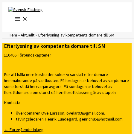
Hoppa
till
innehåll
Hem
»
Aktuellt
»
Efterlysning av kompetenta domare till SM
Efterlysning av kompetenta domare till SM
110406
Förbundskaptener
För att hålla nere kostnader söker vi särskilt efter domare
hemmahörande på västkusten. På lördagen är behovet av värjdomare
som störst då herrvärjan avgörs. På söndagen är behovet av
florettdomare som störst då herrflorettklassen går av stapeln.
Kontakta
överdomaren Ove Larsson,
ovelar03@gmail.com
.
tävlingsledaren Henrik Lundegard,
genrich85@hotmail.com
.
←
Föregående Inlägg