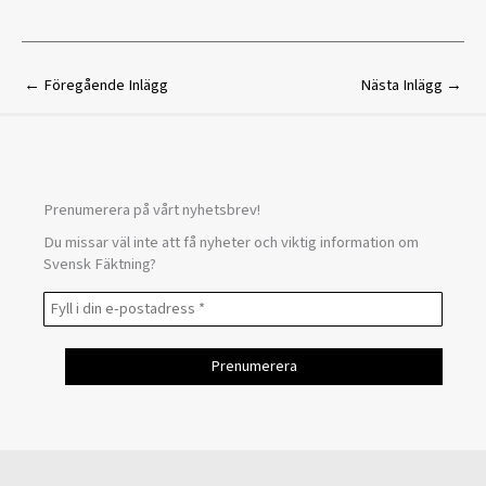
←
Föregående Inlägg
Nästa Inlägg
→
Prenumerera på vårt nyhetsbrev!
Du missar väl inte att få nyheter och viktig information om
Svensk Fäktning?