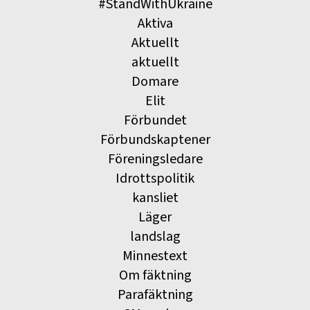
#StandWithUkraine
Aktiva
Aktuellt
aktuellt
Domare
Elit
Förbundet
Förbundskaptener
Föreningsledare
Idrottspolitik
kansliet
Läger
landslag
Minnestext
Om fäktning
Parafäktning