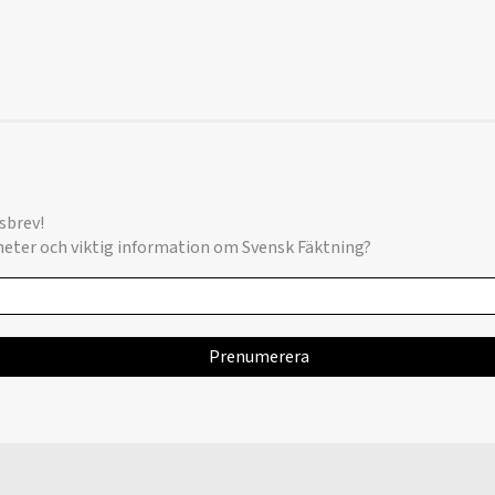
sbrev!
yheter och viktig information om Svensk Fäktning?