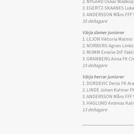
2. NYGÅRD Oskar Wadköp
3. EGERTZ-SKAANES Luka
3. ANDERSSON Måns FFF
35 deltagare
Värja damer juniorer
1. LEJON Viktoria Malmö
2. NORBERG Agnes Linkö
3. MUMM Emelie DIF Fäk
3. GRANBERG Anna FK C
15 deltagare
Värja herrar juniorer
1. DORDEVIC Denis FK Ar
2. LINDE Johan Kalmar F
3. ANDERSSON Måns FFF
3. HAGLUND Andreas Kal
13 deltagare