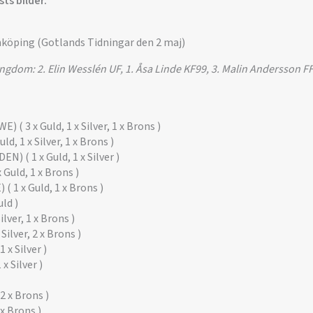
ts bilder.
önköping (Gotlands Tidningar den 2 maj)
gdom: 2. Elin Wesslén UF, 1. Åsa Linde KF99, 3. Malin Andersson 
 ( 3 x Guld, 1 x Silver, 1 x Brons )
ld, 1 x Silver, 1 x Brons )
N) ( 1 x Guld, 1 x Silver )
Guld, 1 x Brons )
( 1 x Guld, 1 x Brons )
uld )
ilver, 1 x Brons )
Silver, 2 x Brons )
 x Silver )
x Silver )
2 x Brons )
 x Brons )