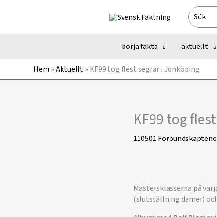
Hoppa
Search
till
for:
innehåll
börja fäkta
aktuellt
Hem
»
Aktuellt
»
KF99 tog flest segrar i Jönköping
KF99 tog flest
110501
Förbundskaptene
Mastersklasserna på värj
(slutställning damer) och