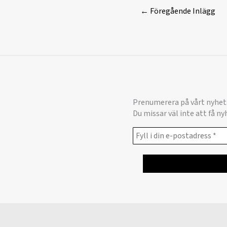
←
Föregående Inlägg
Prenumerera på vårt nyhet
Du missar väl inte att få n