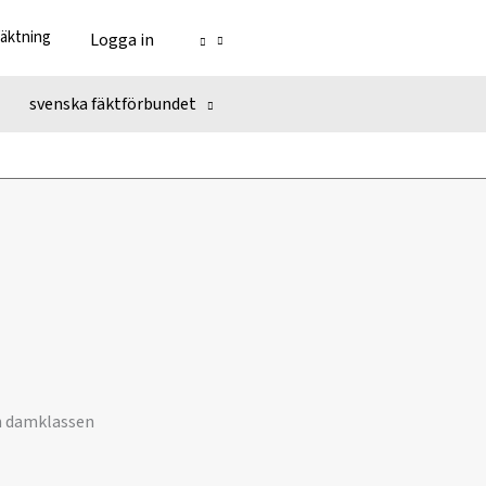
fäktning
Logga in
svenska fäktförbundet
nn damklassen