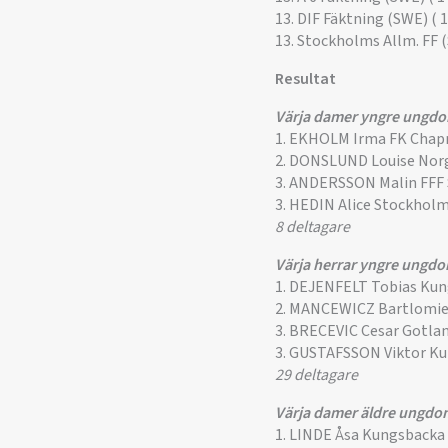
13. DIF Fäktning (SWE) ( 1
13. Stockholms Allm. FF (
Resultat
Värja damer yngre ungd
1. EKHOLM Irma FK Cha
2. DONSLUND Louise Norg
3. ANDERSSON Malin FFF
3. HEDIN Alice Stockholm
8 deltagare
Värja herrar yngre ungd
1. DEJENFELT Tobias Ku
2. MANCEWICZ Bartlomie
3. BRECEVIC Cesar Gotla
3. GUSTAFSSON Viktor K
29 deltagare
Värja damer äldre ungdo
1. LINDE Åsa Kungsbacka