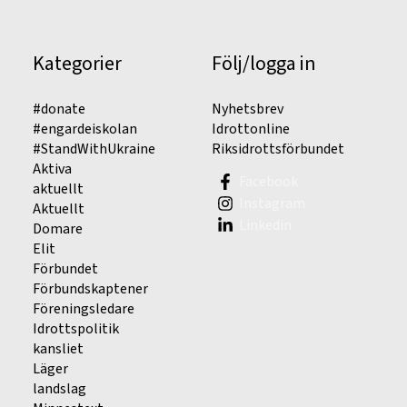
Kategorier
Följ/logga in
#donate
Nyhetsbrev
#engardeiskolan
Idrottonline
#StandWithUkraine
Riksidrottsförbundet
Aktiva
Facebook
aktuellt
Instagram
Aktuellt
Linkedin
Domare
Elit
Förbundet
Förbundskaptener
Föreningsledare
Idrottspolitik
kansliet
Läger
landslag