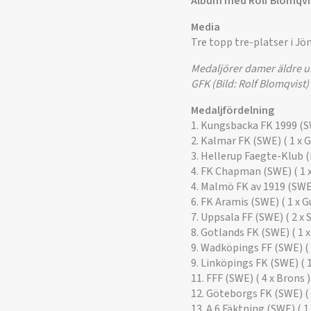
Album med Rolf Blomqvis
Media
Tre topp tre-platser i J
Medaljörer damer äldre un
GFK (Bild: Rolf Blomqvist)
Medaljfördelning
1. Kungsbacka FK 1999 (SWE)
2. Kalmar FK (SWE) ( 1 x Gu
3. Hellerup Faegte-Klub (DE
4. FK Chapman (SWE) ( 1 x 
4. Malmö FK av 1919 (SWE) 
6. FK Aramis (SWE) ( 1 x G
7. Uppsala FF (SWE) ( 2 x S
8. Gotlands FK (SWE) ( 1 x 
9. Wadköpings FF (SWE) ( 1
9. Linköpings FK (SWE) ( 1 
11. FFF (SWE) ( 4 x Brons )
12. Göteborgs FK (SWE) ( 
13. A 6 Fäktning (SWE) ( 1