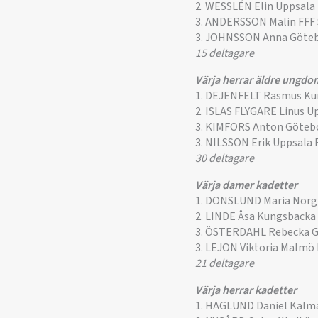
2. WESSLÉN Elin Uppsala
3. ANDERSSON Malin FFF
3. JOHNSSON Anna Göte
15 deltagare
Värja herrar äldre ungdo
1. DEJENFELT Rasmus Ku
2. ISLAS FLYGARE Linus U
3. KIMFORS Anton Göteb
3. NILSSON Erik Uppsala
30 deltagare
Värja damer kadetter
1. DONSLUND Maria Norgi
2. LINDE Åsa Kungsbacka
3. ÖSTERDAHL Rebecka G
3. LEJON Viktoria Malmö
21 deltagare
Värja herrar kadetter
1. HAGLUND Daniel Kalm