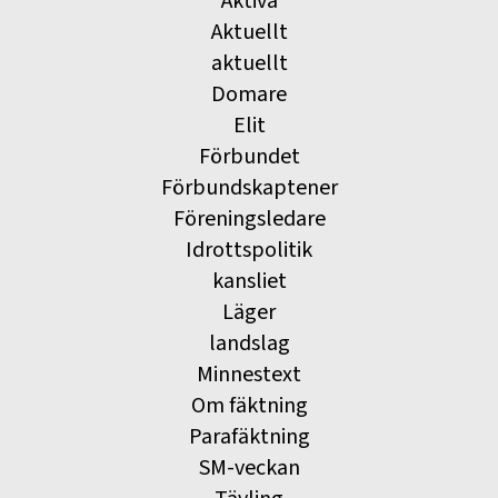
Aktiva
Aktuellt
aktuellt
Domare
Elit
Förbundet
Förbundskaptener
Föreningsledare
Idrottspolitik
kansliet
Läger
landslag
Minnestext
Om fäktning
Parafäktning
SM-veckan