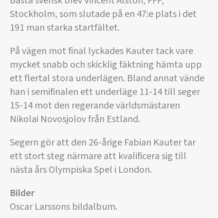
Bästa svensk blev Vincent Alston, FFF,
Stockholm, som slutade på en 47:e plats i det
191 man starka startfältet.
På vägen mot final lyckades Kauter tack vare
mycket snabb och skicklig fäktning hämta upp
ett flertal stora underlägen. Bland annat vände
han i semifinalen ett underläge 11-14 till seger
15-14 mot den regerande världsmästaren
Nikolai Novosjolov från Estland.
Segern gör att den 26-årige Fabian Kauter tar
ett stort steg närmare att kvalificera sig till
nästa års Olympiska Spel i London.
Bilder
Oscar Larssons bildalbum.