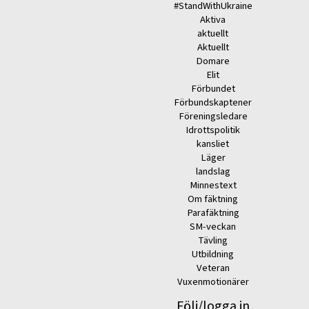
#StandWithUkraine
Aktiva
aktuellt
Aktuellt
Domare
Elit
Förbundet
Förbundskaptener
Föreningsledare
Idrottspolitik
kansliet
Läger
landslag
Minnestext
Om fäktning
Parafäktning
SM-veckan
Tävling
Utbildning
Veteran
Vuxenmotionärer
Följ/logga in