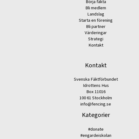
Börja fäkta
Bli medlem
Landslag
Starta en förening
Bli partner
Värderingar
Strategi
Kontakt
Kontakt
Svenska Fäktförbundet
Idrottens Hus
Box 11016
100 61 Stockholm
info@fencing.se
Kategorier
#donate
#engardeiskolan