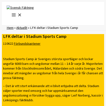
Hoppa
till
innehåll
Hem
»
Aktuellt
»
LFK deltar i Stadium Sports Camp
LFK deltar i Stadium Sports Camp
110622
Förbundskaptener
Stadium Sports Camp är Sveriges största sportläger och lockar
ungefär 6000 barn och ungdomar mellan 11 – 14 år varje år. Majoriteten
kommer från Stockholmsområdet, Mälardalen och södra Sverige. Det
innebär att mängder av ungdomar från hela Sverige i år får chansen att
prova fäktning.
– Det är ett stort erkännande att vi blivit erbjudna att delta. Stadium
väljer sporter med omsorg och har uppmärksammat den
ungdomssatsning vi försöker bygga upp, säger Leif Norberg, kassör i
Linköpings fäktklubb.