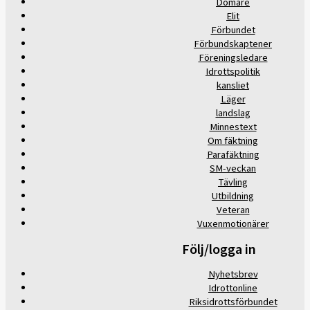
Domare
Elit
Förbundet
Förbundskaptener
Föreningsledare
Idrottspolitik
kansliet
Läger
landslag
Minnestext
Om fäktning
Parafäktning
SM-veckan
Tävling
Utbildning
Veteran
Vuxenmotionärer
Följ/logga in
Nyhetsbrev
Idrottonline
Riksidrottsförbundet