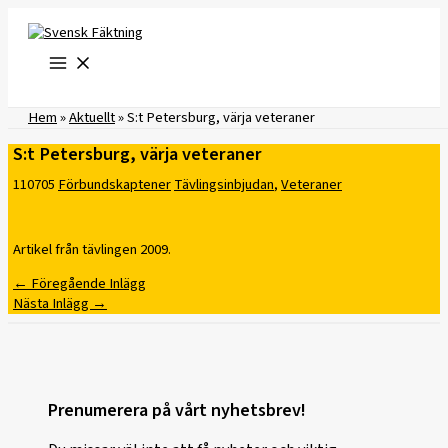
Hoppa
till
innehåll
Hem
»
Aktuellt
»
S:t Petersburg, värja veteraner
S:t Petersburg, värja veteraner
110705
Förbundskaptener
Tävlingsinbjudan
,
Veteraner
Artikel från tävlingen 2009.
←
Föregående Inlägg
Nästa Inlägg
→
Prenumerera på vårt nyhetsbrev!