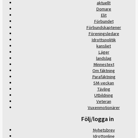
aktuellt
Domare
Elit
Förbundet
Förbundskaptener
Föreningsledare
Idrottspolitik
kansliet
Läger
landslag
Minnestext
Om fäktning
Parafäktning
SM-veckan
Tävling
Utbildning
Veteran
Vuxenmotionärer
Följ/logga in
Nyhetsbrev
Idrottonline