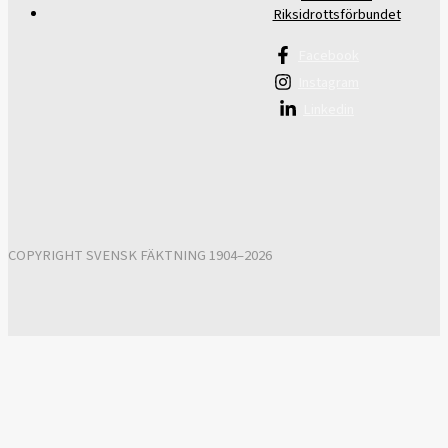
Riksidrottsförbundet
Facebook
Instagram
Linkedin
COPYRIGHT SVENSK FÄKTNING 1904–2026