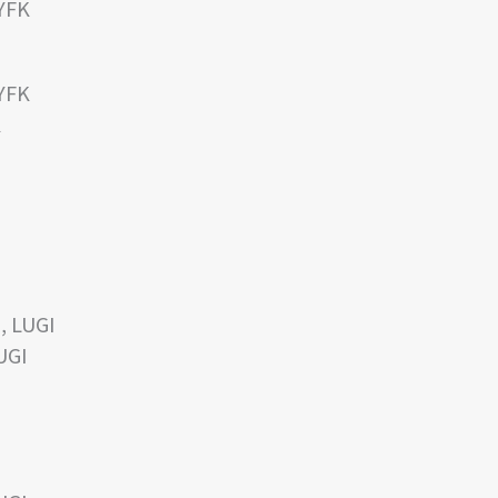
 YFK
 YFK
K
, LUGI
LUGI