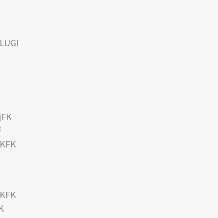
 LUGI
jFK
F
 KFK
 KFK
K