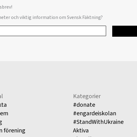
sbrev!
yheter och viktig information om Svensk Fäktning?
l
Kategorier
kta
#donate
lem
#engardeiskolan
g
#StandWithUkraine
n förening
Aktiva