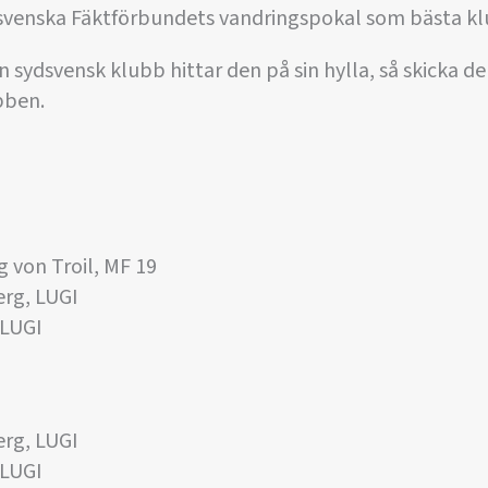
dsvenska Fäktförbundets vandringspokal som bästa kl
 sydsvensk klubb hittar den på sin hylla, så skicka de
bben.
g von Troil, MF 19
erg, LUGI
 LUGI
erg, LUGI
 LUGI