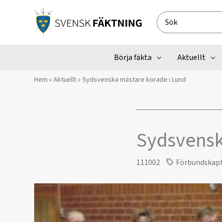
Hoppa
till
Search
innehåll
for:
Börja fäkta
Aktuellt
Hem
»
Aktuellt
»
Sydsvenska mästare korade i Lund
Sydsvensk
111002
Förbundskap