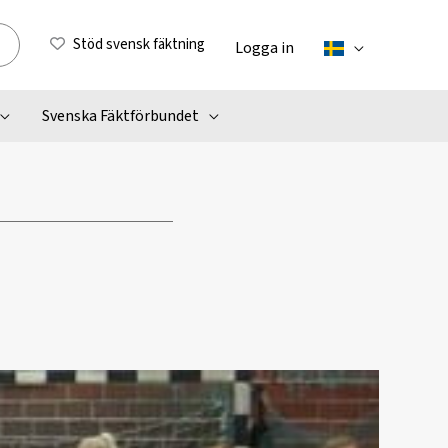
Stöd svensk fäktning
Logga in
Svenska Fäktförbundet