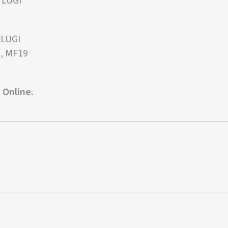
 LUGI
 LUGI
d, MF19
 Online.