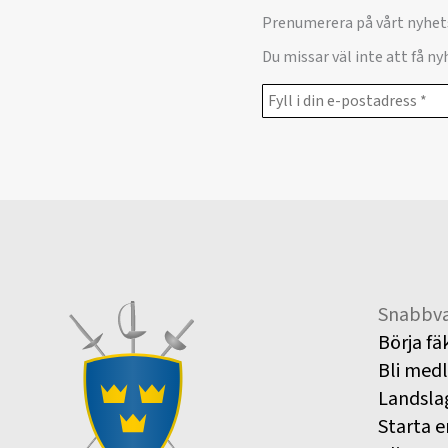
Prenumerera på vårt nyhet
Du missar väl inte att få n
Snabbva
Börja fä
Bli med
Landsla
Starta e