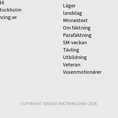
16
Läger
Stockholm
landslag
ncing.se
Minnestext
Om fäktning
Parafäktning
SM-veckan
Tävling
Utbildning
Veteran
Vuxenmotionärer
COPYRIGHT SVENSK FÄKTNING 1904–2026