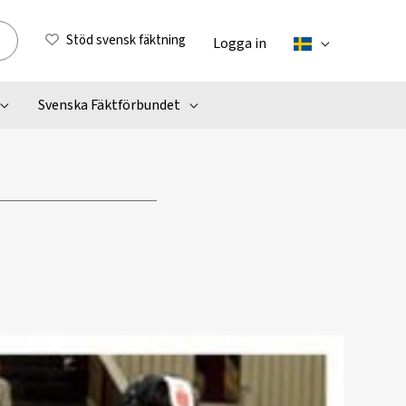
Stöd svensk fäktning
Logga in
Svenska Fäktförbundet