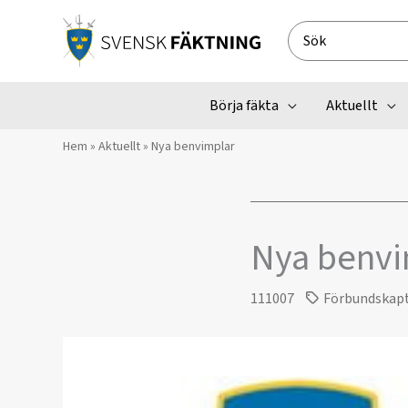
Hoppa
till
Search
innehåll
for:
Börja fäkta
Aktuellt
Hem
»
Aktuellt
»
Nya benvimplar
Nya benvi
111007
Förbundskap