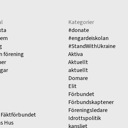
l
Kategorier
kta
#donate
lem
#engardeiskolan
g
#StandWithUkraine
n förening
Aktiva
ner
Aktuellt
ngar
aktuellt
Domare
Elit
Förbundet
Förbundskaptener
Föreningsledare
 Fäktförbundet
Idrottspolitik
ns Hus
kansliet