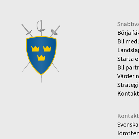
Snabbva
Börja fä
Bli med
Landsla
Starta e
Bli part
Värderi
Strategi
Kontakt
Kontakt
Svenska
Idrotte