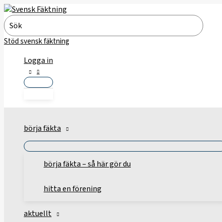
Hoppa
till
Search
innehåll
for:
Stöd svensk fäktning
Logga in
börja fäkta
börja fäkta – så här gör du
hitta en förening
aktuellt