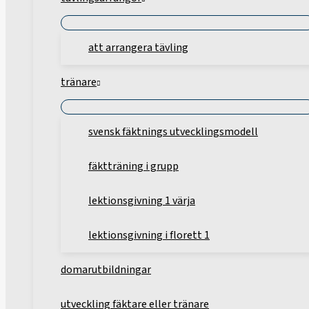
att arrangera tävling
tränare
svensk fäktnings utvecklingsmodell
fäktträning i grupp
lektionsgivning 1 värja
lektionsgivning i florett 1
domarutbildningar
utveckling fäktare eller tränare