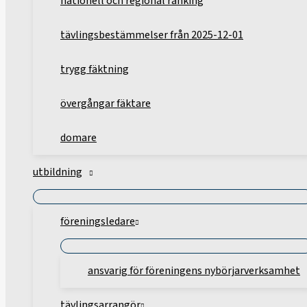
nationell och regional ranking
tävlingsbestämmelser från 2025-12-01
trygg fäktning
övergångar fäktare
domare
utbildning
föreningsledare
ansvarig för föreningens nybörjarverksamhet
tävlingsarrangör