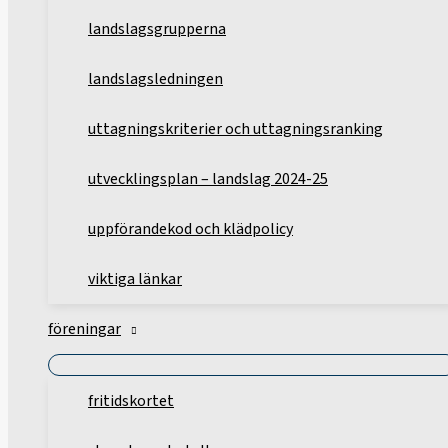
landslagsgrupperna
landslagsledningen
uttagningskriterier och uttagningsranking
utvecklingsplan – landslag 2024-25
uppförandekod och klädpolicy
viktiga länkar
föreningar
fritidskortet