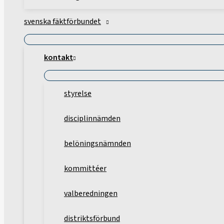
svenska fäktförbundet
kontakt
styrelse
disciplinnämden
belöningsnämnden
kommittéer
valberedningen
distriktsförbund