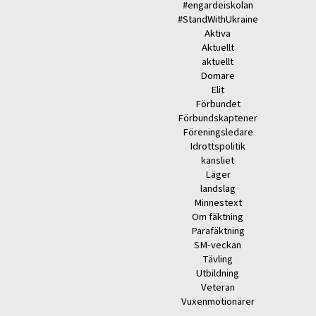
#engardeiskolan
#StandWithUkraine
Aktiva
Aktuellt
aktuellt
Domare
Elit
Förbundet
Förbundskaptener
Föreningsledare
Idrottspolitik
kansliet
Läger
landslag
Minnestext
Om fäktning
Parafäktning
SM-veckan
Tävling
Utbildning
Veteran
Vuxenmotionärer