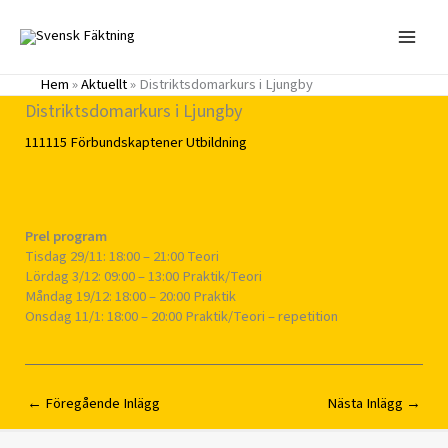
Hoppa
till
innehåll
Hem
»
Aktuellt
»
Distriktsdomarkurs i Ljungby
Distriktsdomarkurs i Ljungby
111115
Förbundskaptener
Utbildning
Prel program
Tisdag 29/11: 18:00 – 21:00 Teori
Lördag 3/12: 09:00 – 13:00 Praktik/Teori
Måndag 19/12: 18:00 – 20:00 Praktik
Onsdag 11/1: 18:00 – 20:00 Praktik/Teori – repetition
←
Föregående Inlägg
Nästa Inlägg
→