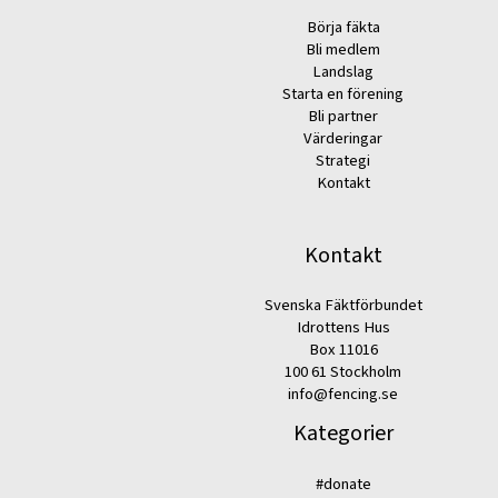
Börja fäkta
Bli medlem
Landslag
Starta en förening
Bli partner
Värderingar
Strategi
Kontakt
Kontakt
Svenska Fäktförbundet
Idrottens Hus
Box 11016
100 61 Stockholm
info@fencing.se
Kategorier
#donate