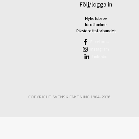
Följ/logga in
Nyhetsbrev
Idrottonline
Riksidrottsförbundet
Facebook
Instagram
Linkedin
COPYRIGHT SVENSK FÄKTNING 1904–2026