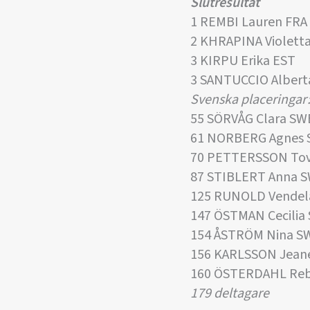
Slutresultat
1 REMBI Lauren FRA
2 KHRAPINA Violett
3 KIRPU Erika EST
3 SANTUCCIO Albert
Svenska placeringar
55 SÖRVÅG Clara SW
61 NORBERG Agnes 
70 PETTERSSON Tov
87 STIBLERT Anna 
125 RUNOLD Vendel
147 ÖSTMAN Cecilia
154 ÅSTRÖM Nina S
156 KARLSSON Jean
160 ÖSTERDAHL Re
179 deltagare