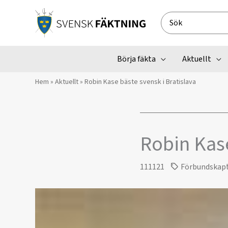
Hoppa
till
Search
innehåll
for:
Börja fäkta
Aktuellt
Hem
»
Aktuellt
»
Robin Kase bäste svensk i Bratislava
Robin Kase
111121
Förbundskap