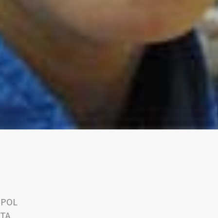
 POL
ITA