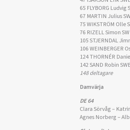
47 ISAKSON Erik SW
65 FLYBORG Ludvig 
67 MARTIN Julius S
75 WIKSTRÖM Olle 
76 RIZELL Simon SW
105 STJERNDAL Jim
106 WEINBERGER Os
124 THORNÉR Danie
142 SAND Robin SW
148 deltagare
Damvärja
DE 64
Clara Sörvåg – Katri
Agnes Norberg – Alb