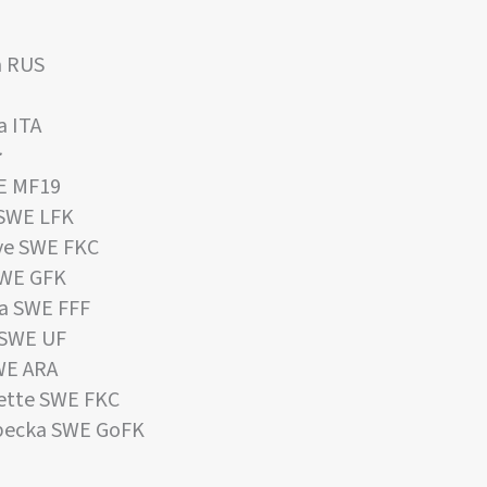
a RUS
a ITA
:
E MF19
SWE LFK
e SWE FKC
SWE GFK
a SWE FFF
 SWE UF
WE ARA
ette SWE FKC
becka SWE GoFK