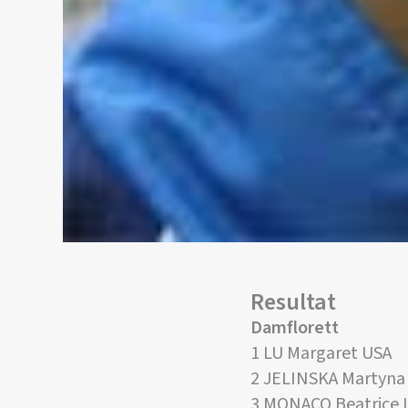
Resultat
Damflorett
1 LU Margaret USA
2 JELINSKA Martyna
3 MONACO Beatrice 