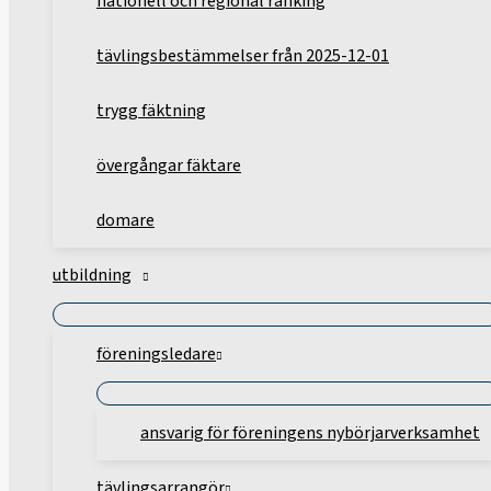
nationell och regional ranking
tävlingsbestämmelser från 2025-12-01
trygg fäktning
övergångar fäktare
domare
utbildning
föreningsledare
ansvarig för föreningens nybörjarverksamhet
tävlingsarrangör