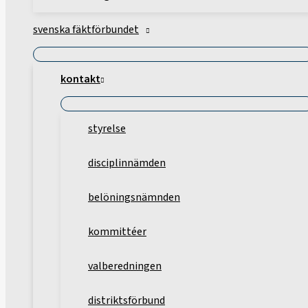
svenska fäktförbundet
kontakt
styrelse
disciplinnämden
belöningsnämnden
kommittéer
valberedningen
distriktsförbund