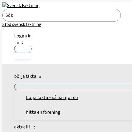
Hoppa
till
Search
innehåll
for:
Stöd svensk fäktning
Logga in
börja fäkta
börja fäkta – så här gör du
hitta en förening
aktuellt