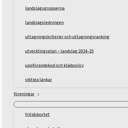
landslagsgrupperna
landslagsledningen
uttagningskriterier och uttagningsranking
utvecklingsplan – landslag 2024-25
uppförandekod och klädpolicy
viktiga länkar
föreningar
fritidskortet