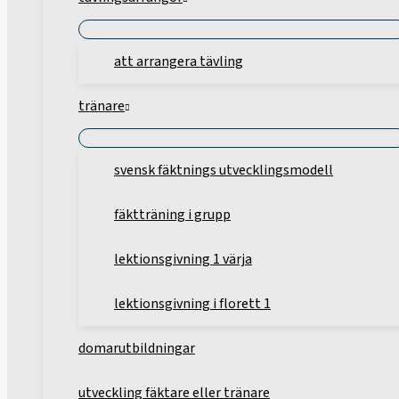
att arrangera tävling
tränare
svensk fäktnings utvecklingsmodell
fäktträning i grupp
lektionsgivning 1 värja
lektionsgivning i florett 1
domarutbildningar
utveckling fäktare eller tränare