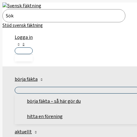
Hoppa
till
Search
innehåll
for:
Stöd svensk fäktning
Logga in
börja fäkta
börja fäkta – så här gör du
hitta en förening
aktuellt