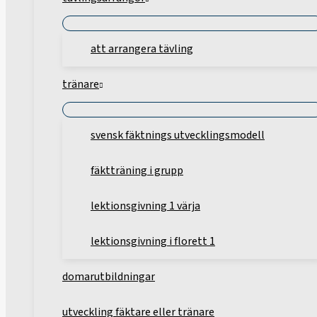
att arrangera tävling
tränare
svensk fäktnings utvecklingsmodell
fäktträning i grupp
lektionsgivning 1 värja
lektionsgivning i florett 1
domarutbildningar
utveckling fäktare eller tränare