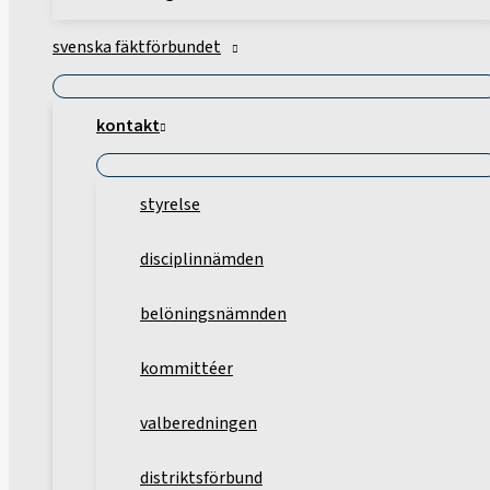
svenska fäktförbundet
kontakt
styrelse
disciplinnämden
belöningsnämnden
kommittéer
valberedningen
distriktsförbund