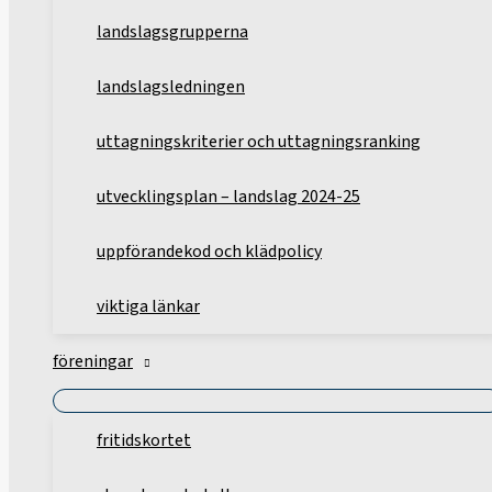
landslagsgrupperna
landslagsledningen
uttagningskriterier och uttagningsranking
utvecklingsplan – landslag 2024-25
uppförandekod och klädpolicy
viktiga länkar
föreningar
fritidskortet