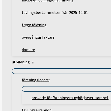
nationell och regional ranking
tävlingsbestämmelser från 2025-12-01
trygg fäktning
övergångar fäktare
domare
utbildning
föreningsledare
ansvarig för föreningens nybörjarverksamhet
tävlingsarrangör