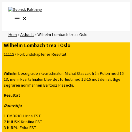
Hoppa
till
innehåll
Hem
»
Aktuellt
»
Wilhelm Lombach trea i Oslo
Wilhelm Lombach trea i Oslo
111127
Förbundskaptener
Resultat
Wilhelm besegrade i kvartsfinalen Michal Staszak från Polen med 15-
13, men i kvartsfinalen blev det förlust med 12-15 mot den slutlige
segraren norrmannen Bartosz Piasecki.
Resultat
Damvärja
1 EMBRICH Irina EST
2 KUUSK Kristina EST
3 KIRPU Erika EST