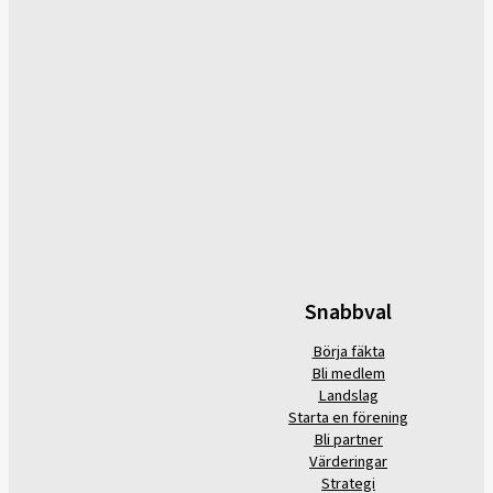
Snabbval
Börja fäkta
Bli medlem
Landslag
Starta en förening
Bli partner
Värderingar
Strategi