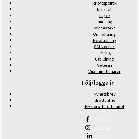
Idrottspolitik
kansliet
Läger
landslag
Minnestext
Om fäktning
Parafäktning
SM-veckan
Tävling
Utbildning
Veteran
Vuxenmotionärer
Följ/logga in
Nyhetsbrev
Idrottonline
Riksidrottsförbundet
Facebook
Instagram
Linkedin