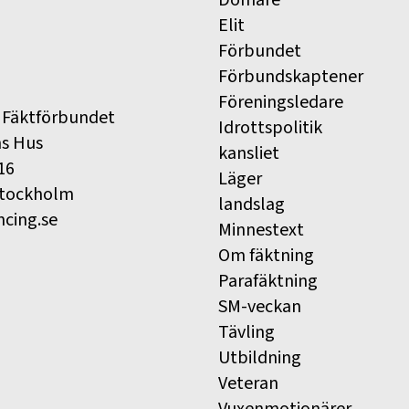
Elit
Förbundet
Förbundskaptener
Föreningsledare
 Fäktförbundet
Idrottspolitik
ns Hus
kansliet
16
Läger
Stockholm
landslag
ncing.se
Minnestext
Om fäktning
Parafäktning
SM-veckan
Tävling
Utbildning
Veteran
Vuxenmotionärer