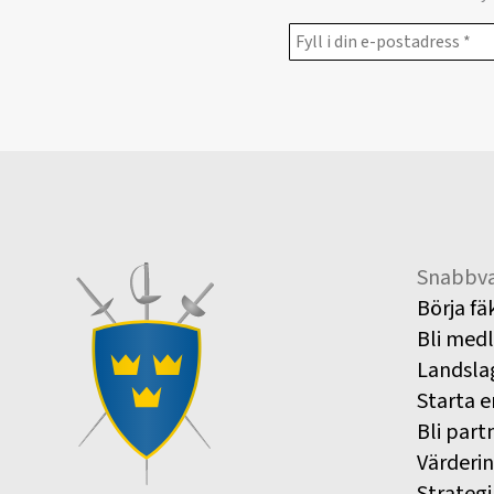
Snabbva
Börja fä
Bli med
Landsla
Starta e
Bli part
Värderi
Strategi