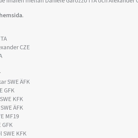
 finalen mellan Daniele Garozzo ITA och Alexander 
 hemsida
.
ITA
xander CZE
A
:
ar SWE ÄFK
E GFK
 SWE KFK
 SWE ÄFK
WE MF19
E GFK
l SWE KFK