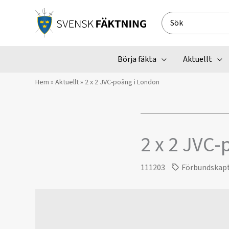
Hoppa
till
Search
innehåll
for:
Börja fäkta
Aktuellt
Hem
»
Aktuellt
»
2 x 2 JVC-poäng i London
2 x 2 JVC
111203
Förbundskap