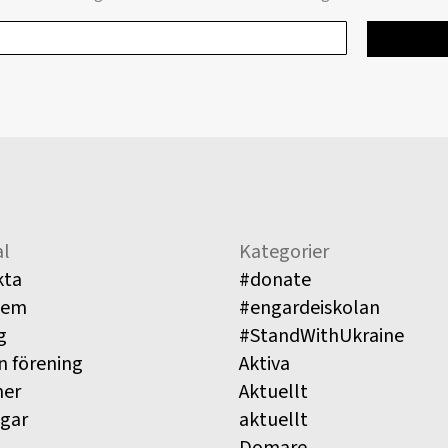
l
Kategorier
kta
#donate
lem
#engardeiskolan
g
#StandWithUkraine
n förening
Aktiva
ner
Aktuellt
ngar
aktuellt
Domare