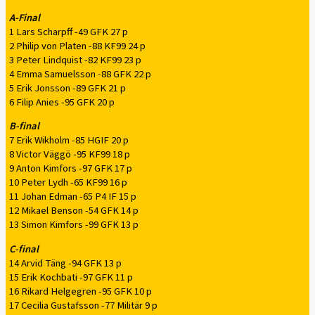
A-Final
1 Lars Scharpff -49 GFK 27 p
2 Philip von Platen -88 KF99 24 p
3 Peter Lindquist -82 KF99 23 p
4 Emma Samuelsson -88 GFK 22 p
5 Erik Jonsson -89 GFK 21 p
6 Filip Anies -95 GFK 20 p
B-final
7 Erik Wikholm -85 HGIF 20 p
8 Victor Väggö -95 KF99 18 p
9 Anton Kimfors -97 GFK 17 p
10 Peter Lydh -65 KF99 16 p
11 Johan Edman -65 P4 IF 15 p
12 Mikael Benson -54 GFK 14 p
13 Simon Kimfors -99 GFK 13 p
C-final
14 Arvid Täng -94 GFK 13 p
15 Erik Kochbati -97 GFK 11 p
16 Rikard Helgegren -95 GFK 10 p
17 Cecilia Gustafsson -77 Militär 9 p