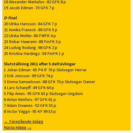
18 Alexander Markelov -82 GFK 8 p
19 Jacob Edman -70 GFK 7 p
D-final
20 Ulrika Hansson -84 GFK 7 p
21 Annika Franeck -89 GFK 5 p
22 Ulrika Mohlin -80 FMFK 4 p
23 Robar Hawrami -88 FmFK 3 p
24 Ludvig Rodung -98 GFK 2 p
25 Kristina Hardingz -58 FmFK 1 p
Slutställning 2011 efter 5 deltävlingar
1 Johan Edman -65 P4 IF 76 p Slutseger Herrar
2 Erik Jonsson -89 GFK 74 p
3 Emma Samuelsson -88 GFK 70 p Slutseger Damer
4 Lars Scharpff -49 GFK 64 p
5 Filip Anies -95 GFK 63 p Slutseger Ungdom
6 Anton Kimfors -97 GFK 61 p
7 Adam Downes -92 GFK 55 p
8 Victor Väggö -95 KF 99 53 p
←
Föregående Inlägg
Nästa Inlägg
→