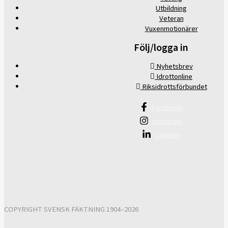
Utbildning
Veteran
Vuxenmotionärer
Följ/logga in
Nyhetsbrev
Idrottonline
Riksidrottsförbundet
Facebook
Instagram
Linkedin
COPYRIGHT SVENSK FÄKTNING 1904–2026