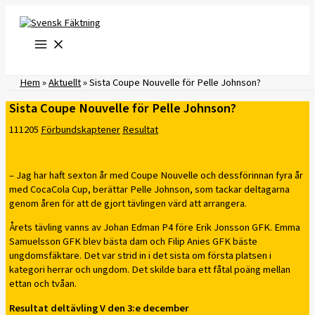
Hoppa
till
innehåll
Hem
»
Aktuellt
»
Sista Coupe Nouvelle för Pelle Johnson?
Sista Coupe Nouvelle för Pelle Johnson?
111205
Förbundskaptener
Resultat
– Jag har haft sexton år med Coupe Nouvelle och dessförinnan fyra år
med CocaCola Cup, berättar Pelle Johnson, som tackar deltagarna
genom åren för att de gjort tävlingen värd att arrangera.
Årets tävling vanns av Johan Edman P4 före Erik Jonsson GFK. Emma
Samuelsson GFK blev bästa dam och Filip Anies GFK bäste
ungdomsfäktare. Det var strid in i det sista om första platsen i
kategori herrar och ungdom. Det skilde bara ett fåtal poäng mellan
ettan och tvåan.
Resultat deltävling V den 3:e december