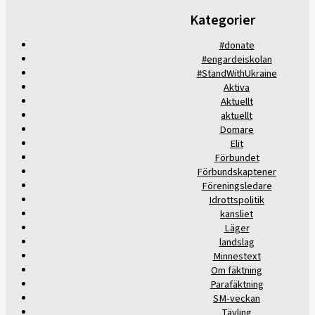
Kategorier
#donate
#engardeiskolan
#StandWithUkraine
Aktiva
Aktuellt
aktuellt
Domare
Elit
Förbundet
Förbundskaptener
Föreningsledare
Idrottspolitik
kansliet
Läger
landslag
Minnestext
Om fäktning
Parafäktning
SM-veckan
Tävling