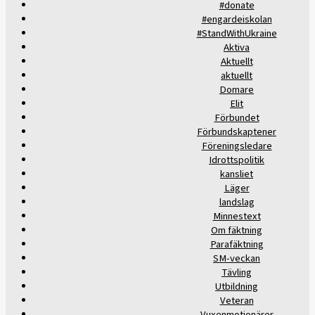
#donate
#engardeiskolan
#StandWithUkraine
Aktiva
Aktuellt
aktuellt
Domare
Elit
Förbundet
Förbundskaptener
Föreningsledare
Idrottspolitik
kansliet
Läger
landslag
Minnestext
Om fäktning
Parafäktning
SM-veckan
Tävling
Utbildning
Veteran
Vuxenmotionärer