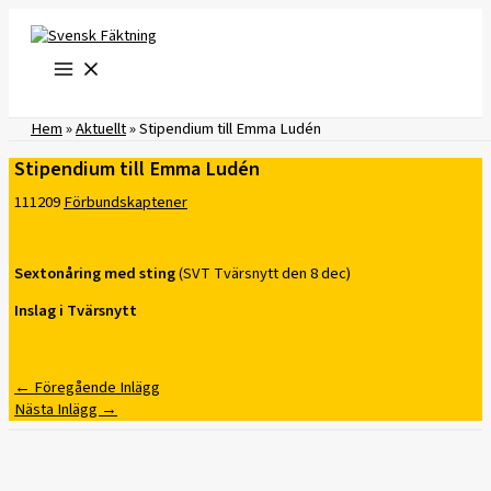
Hoppa
till
innehåll
Hem
»
Aktuellt
»
Stipendium till Emma Ludén
Stipendium till Emma Ludén
111209
Förbundskaptener
Sextonåring med sting
(SVT Tvärsnytt den 8 dec)
Inslag i Tvärsnytt
←
Föregående Inlägg
Nästa Inlägg
→