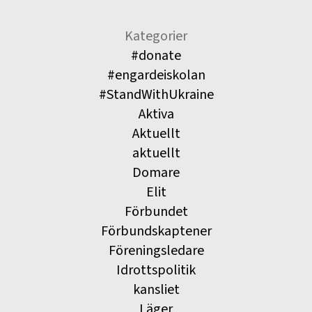
Kategorier
#donate
#engardeiskolan
#StandWithUkraine
Aktiva
Aktuellt
aktuellt
Domare
Elit
Förbundet
Förbundskaptener
Föreningsledare
Idrottspolitik
kansliet
Läger