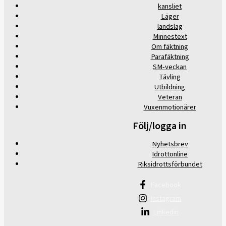
kansliet
Läger
landslag
Minnestext
Om fäktning
Parafäktning
SM-veckan
Tävling
Utbildning
Veteran
Vuxenmotionärer
Följ/logga in
Nyhetsbrev
Idrottonline
Riksidrottsförbundet
Facebook
Instagram
Linkedin