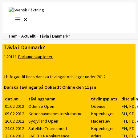
Hoppa
till
innehåll
Hem
»
Aktuellt
»
Tävla i Danmark?
Tävla i Danmark?
120111
Förbundskaptener
I bifogad fil finns danska tävlingar och läger under 2012.
Danska tävlingar på Ophardt Online den 11 jan
datum
tävlingsnamn
tävlingsplats
disciplin
01.02.2012
Odense Open
Odense
FH, FD,
09.02.2012
Københavnsmesterskaberne
Kopenhagen
SH, SD
26.02.2012
Sydjylland Open
Haderslev
FH, FD,
24.03.2012
Satellite Tournament
Kopenhagen
FH, FD
21.04.2012
JAF B+U-Konkurrence
Arhus
FH, FD,