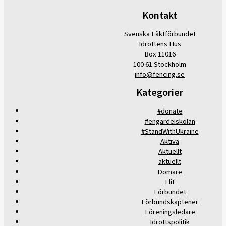
Kontakt
Svenska Fäktförbundet
Idrottens Hus
Box 11016
100 61 Stockholm
info@fencing.se
Kategorier
#donate
#engardeiskolan
#StandWithUkraine
Aktiva
Aktuellt
aktuellt
Domare
Elit
Förbundet
Förbundskaptener
Föreningsledare
Idrottspolitik