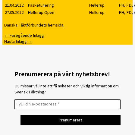
21.04.2012
Pasketunering
Hellerup
FH, FD,
27.05.2012
Hellerup Open
Hellerup
FH, FD,
Danska Fäktförbundets hemsida
.
←
Föregående Inlägg
Nästa Inlägg
→
Prenumerera på vårt nyhetsbrev!
Du missar väl inte att få nyheter och viktig information om
Svensk Fäktning?