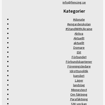
info@fencing.se
Kategorier
#donate
#engardeiskolan
#StandWithUkraine
Aktiva
Aktuellt
aktuellt
Domare
Elit
Förbundet
Förbundskaptener
Föreningsledare
Idrottspolitik
kansliet
Läger
landslag
Minnestext
Om fäktning
Parafäktning
SM-veckan