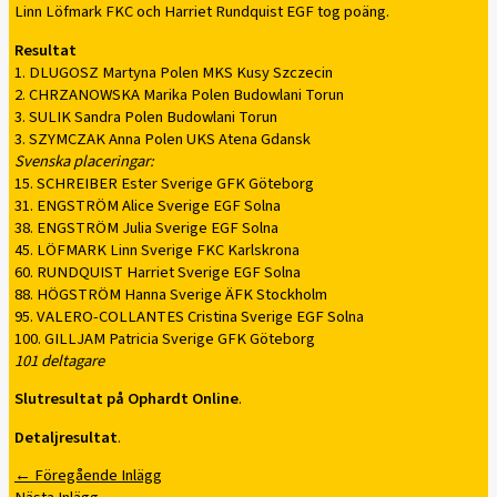
Linn Löfmark FKC och Harriet Rundquist EGF tog poäng.
Resultat
1. DLUGOSZ Martyna Polen MKS Kusy Szczecin
2. CHRZANOWSKA Marika Polen Budowlani Torun
3. SULIK Sandra Polen Budowlani Torun
3. SZYMCZAK Anna Polen UKS Atena Gdansk
Svenska placeringar:
15. SCHREIBER Ester Sverige GFK Göteborg
31. ENGSTRÖM Alice Sverige EGF Solna
38. ENGSTRÖM Julia Sverige EGF Solna
45. LÖFMARK Linn Sverige FKC Karlskrona
60. RUNDQUIST Harriet Sverige EGF Solna
88. HÖGSTRÖM Hanna Sverige ÄFK Stockholm
95. VALERO-COLLANTES Cristina Sverige EGF Solna
100. GILLJAM Patricia Sverige GFK Göteborg
101 deltagare
Slutresultat på Ophardt Online
.
Detaljresultat
.
←
Föregående Inlägg