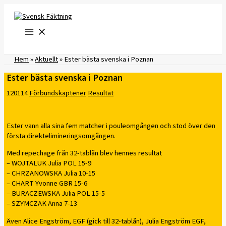
Hoppa
till
innehåll
Hem
»
Aktuellt
»
Ester bästa svenska i Poznan
Ester bästa svenska i Poznan
120114
Förbundskaptener
Resultat
Ester vann alla sina fem matcher i pouleomgången och stod över den
första direktelimineringsomgången.
Med repechage från 32-tablån blev hennes resultat
– WOJTALUK Julia POL 15-9
– CHRZANOWSKA Julia 10-15
– CHART Yvonne GBR 15-6
– BURACZEWSKA Julia POL 15-5
– SZYMCZAK Anna 7-13
Även Alice Engström, EGF (gick till 32-tablån), Julia Engström EGF,