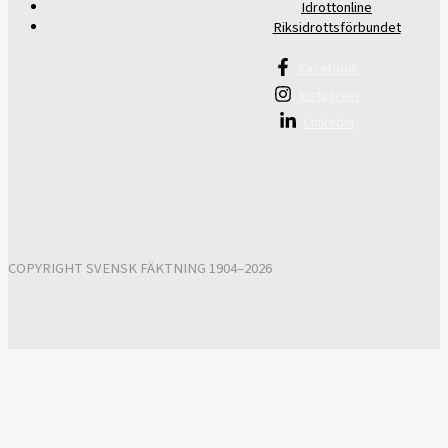
Idrottonline
Riksidrottsförbundet
Facebook
Instagram
Linkedin
COPYRIGHT SVENSK FÄKTNING 1904–2026