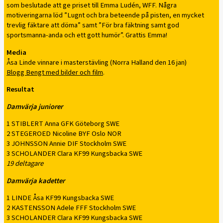
som beslutade att ge priset till Emma Ludén, WFF. Några
motiveringarna löd ”Lugnt och bra beteende på pisten, en mycket
trevlig fäktare att döma” samt ”För bra fäktning samt god
sportsmanna-anda och ett gott humör”. Grattis Emma!
Media
Åsa Linde vinnare i masterstävling (Norra Halland den 16 jan)
Blogg Bengt med bilder och film
.
Resultat
Damvärja juniorer
1 STIBLERT Anna GFK Göteborg SWE
2 STEGEROED Nicoline BYF Oslo NOR
3 JOHNSSON Annie DIF Stockholm SWE
3 SCHOLANDER Clara KF99 Kungsbacka SWE
19 deltagare
Damvärja kadetter
1 LINDE Åsa KF99 Kungsbacka SWE
2 KASTENSSON Adele FFF Stockholm SWE
3 SCHOLANDER Clara KF99 Kungsbacka SWE