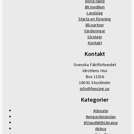
Börja fäkta
Bli medlem
Landslag
Starta en förening
Bli partner
Värderingar
Strategi
Kontakt
Kontakt
Svenska Fäktförbundet
Idrottens Hus
Box 11016
100 61 Stockholm
info@fencing.se
Kategorier
#donate
#engardeiskolan
#StandWithUkraine
Aktiva