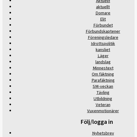
Aktuellt
aktuellt
Domare
Elit
Förbundet
Förbundskaptener
Föreningsledare
Idrottspolitik
kansliet
Läger
landslag
Minnestext
Om fäktning
Parafäktning
SM-veckan
Tävling
Utbildning
Veteran
Vuxenmotionärer
Följ/logga in
Nyhetsbrev