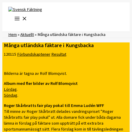
Hoppa
till
innehåll
Hem
»
Aktuellt
»
Många utländska fäktare i Kungsbacka
Många utländska fäktare i Kungsbacka
120115
Förbundskaptener
Resultat
Bilderna är tagna av Rolf Blomqvist.
Album med fler bilder av Rolf Blomqvist
Lördag
.
Söndag
.
Roger Skårbratts fair play pokal till Emma Ludén WFF
Till minne av Roger Skårbratt delades vandringspriset ”Roger
Skårbratts fair play pokal” ut. Alla domare fick under båda dagarna
lämna in förslag på fäktare som uppträtt på ett extra bra
sportsmannamässigt sätt. Flera förslag kom in till tävlingsledningen