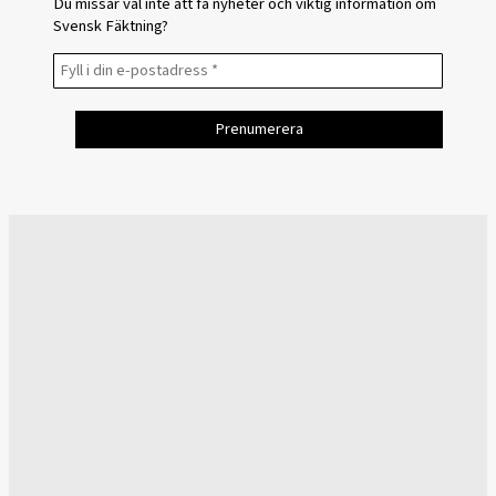
Du missar väl inte att få nyheter och viktig information om
Svensk Fäktning?