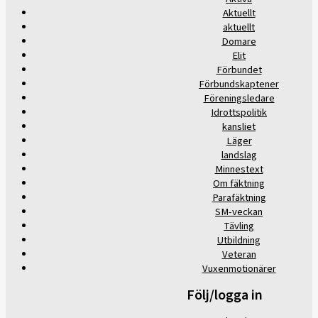
Aktuellt
aktuellt
Domare
Elit
Förbundet
Förbundskaptener
Föreningsledare
Idrottspolitik
kansliet
Läger
landslag
Minnestext
Om fäktning
Parafäktning
SM-veckan
Tävling
Utbildning
Veteran
Vuxenmotionärer
Följ/logga in