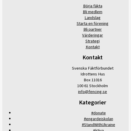
Börja fäkta
Bli medlem
Landslag
Starta en förening
Bli partner
Värderingar
Strategi
Kontakt
Kontakt
Svenska Fäktförbundet
Idrottens Hus
Box 11016
100 61 Stockholm
info@fencing.se
Kategorier
#donate
#engardeiskolan
#StandWithUkraine
Aktiva