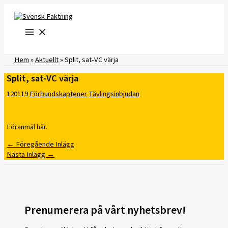
Hoppa
till
innehåll
Hem
»
Aktuellt
»
Split, sat-VC värja
Split, sat-VC värja
120119
Förbundskaptener
Tävlingsinbjudan
Föranmäl här.
←
Föregående Inlägg
Nästa Inlägg
→
Prenumerera på vårt nyhetsbrev!