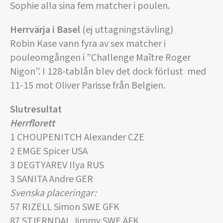
Sophie alla sina fem matcher i poulen.
Herrvärja i Basel
(ej uttagningstävling)
Robin Kase vann fyra av sex matcher i
pouleomgången i ”Challenge Maître Roger
Nigon”. I 128-tablån blev det dock förlust med
11-15 mot Oliver Parisse från Belgien.
Slutresultat
Herrflorett
1 CHOUPENITCH Alexander CZE
2 EMGE Spicer USA
3 DEGTYAREV Ilya RUS
3 SANITA Andre GER
Svenska placeringar:
57 RIZELL Simon SWE GFK
87 STJERNDAL Jimmy SWE ÄFK