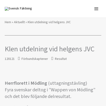
Hoppa
till
innehåll
Hem
»
Aktuellt
»
Klen utdelning vid helgens JVC
Klen utdelning vid helgens JVC
120121
Förbundskaptener
Resultat
Herrflorett i Mödling
(uttagningstävling)
Fyra svenskar deltog i ”Wappen von Mödling”
och det blev följande delresultat.