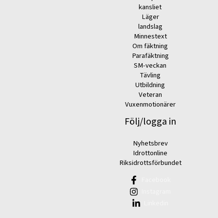
kansliet
Läger
landslag
Minnestext
Om fäktning
Parafäktning
SM-veckan
Tävling
Utbildning
Veteran
Vuxenmotionärer
Följ/logga in
Nyhetsbrev
Idrottonline
Riksidrottsförbundet
Facebook
Instagram
Linkedin