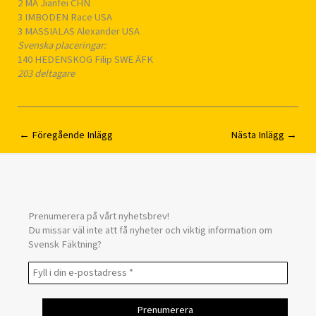
2 MA Jianfei CHN
3 IMBODEN Race USA
3 MASSIALAS Alexander USA
Svenska placeringar:
140 HEDENSKOG Filip SWE ÄFK
203 deltagare
←
Föregående Inlägg
Nästa Inlägg
→
Prenumerera på vårt nyhetsbrev!
Du missar väl inte att få nyheter och viktig information om
Svensk Fäktning?