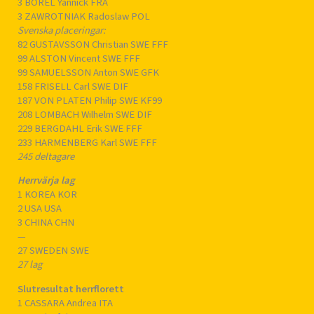
3 BOREL Yannick FRA
3 ZAWROTNIAK Radoslaw POL
Svenska placeringar:
82 GUSTAVSSON Christian SWE FFF
99 ALSTON Vincent SWE FFF
99 SAMUELSSON Anton SWE GFK
158 FRISELL Carl SWE DIF
187 VON PLATEN Philip SWE KF99
208 LOMBACH Wilhelm SWE DIF
229 BERGDAHL Erik SWE FFF
233 HARMENBERG Karl SWE FFF
245 deltagare
Herrvärja lag
1 KOREA KOR
2 USA USA
3 CHINA CHN
—
27 SWEDEN SWE
27 lag
Slutresultat herrflorett
1 CASSARA Andrea ITA