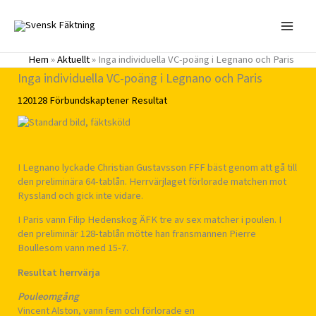
Hoppa
till
innehåll
Hem
»
Aktuellt
»
Inga individuella VC-poäng i Legnano och Paris
Inga individuella VC-poäng i Legnano och Paris
120128
Förbundskaptener
Resultat
I Legnano lyckade Christian Gustavsson FFF bäst genom att gå till
den preliminära 64-tablån. Herrvärjlaget förlorade matchen mot
Ryssland och gick inte vidare.
I Paris vann Filip Hedenskog ÄFK tre av sex matcher i poulen. I
den preliminär 128-tablån mötte han fransmannen Pierre
Boullesom vann med 15-7.
Resultat herrvärja
Pouleomgång
Vincent Alston, vann fem och förlorade en