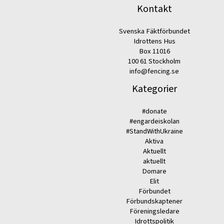
Kontakt
Svenska Fäktförbundet
Idrottens Hus
Box 11016
100 61 Stockholm
info@fencing.se
Kategorier
#donate
#engardeiskolan
#StandWithUkraine
Aktiva
Aktuellt
aktuellt
Domare
Elit
Förbundet
Förbundskaptener
Föreningsledare
Idrottspolitik