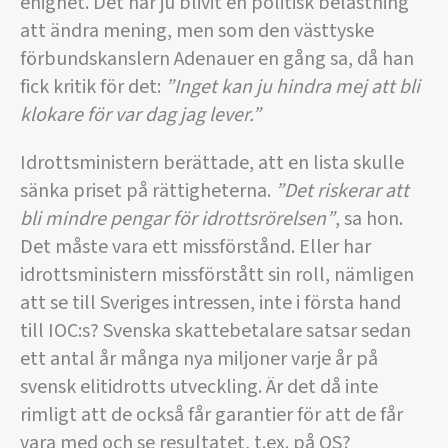
enighet. Det har ju blivit en politisk belastning
att ändra mening, men som den västtyske
förbundskanslern Adenauer en gång sa, då han
fick kritik för det:
”Inget kan ju hindra mej att bli
klokare för var dag jag lever.”
Idrottsministern berättade, att en lista skulle
sänka priset på rättigheterna.
”Det riskerar att
bli mindre pengar för idrottsrörelsen”
, sa hon.
Det måste vara ett missförstånd. Eller har
idrottsministern missförstått sin roll, nämligen
att se till Sveriges intressen, inte i första hand
till IOC:s? Svenska skattebetalare satsar sedan
ett antal år många nya miljoner varje år på
svensk elitidrotts utveckling. Är det då inte
rimligt att de också får garantier för att de får
vara med och se resultatet, t.ex. på OS?