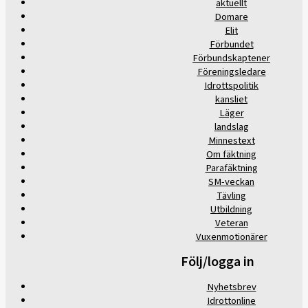
aktuellt
Domare
Elit
Förbundet
Förbundskaptener
Föreningsledare
Idrottspolitik
kansliet
Läger
landslag
Minnestext
Om fäktning
Parafäktning
SM-veckan
Tävling
Utbildning
Veteran
Vuxenmotionärer
Följ/logga in
Nyhetsbrev
Idrottonline