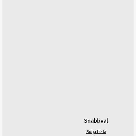
Snabbval
Börja fäkta