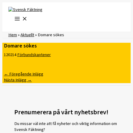
Hoppa
till
innehåll
Hem
»
Aktuellt
»
Domare sökes
Domare sökes
120214
Förbundskaptener
←
Föregående Inlägg
Nästa Inlägg
→
Prenumerera på vårt nyhetsbrev!
Du missar väl inte att få nyheter och viktig information om
Svensk Fäktning?