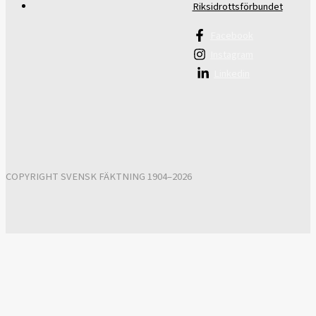
Riksidrottsförbundet
Facebook
Instagram
Linkedin
COPYRIGHT SVENSK FÄKTNING 1904–2026