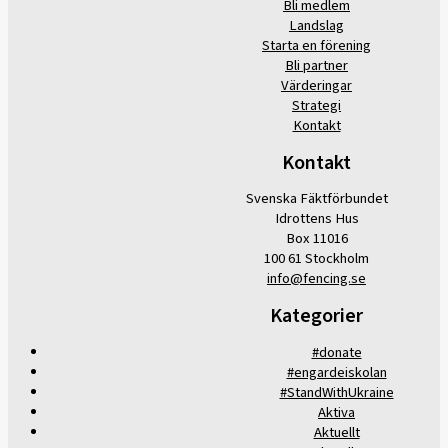
Bli medlem
Landslag
Starta en förening
Bli partner
Värderingar
Strategi
Kontakt
Kontakt
Svenska Fäktförbundet
Idrottens Hus
Box 11016
100 61 Stockholm
info@fencing.se
Kategorier
#donate
#engardeiskolan
#StandWithUkraine
Aktiva
Aktuellt