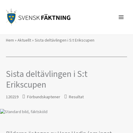
Hoppa
till
innehåll
Hem
»
Aktuellt
»
Sista deltävlingen i S:t Erikscupen
Sista deltävlingen i S:t
Erikscupen
120219
Förbundskaptener
Resultat