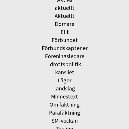
aktuellt
Aktuellt
Domare
Elit
Förbundet
Förbundskaptener
Föreningsledare
Idrottspolitik
kansliet
Läger
landslag
Minnestext
Om fäktning
Parafäktning
SM-veckan
Tävling