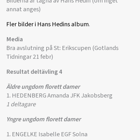
Bilderna är tagna av Hans Hedin (om inget
annat anges)
Fler bilder i Hans Hedins album
.
Media
Bra avslutning på St: Erikscupen (Gotlands
Tidningar 21 febr)
Resultat deltävling 4
Äldre ungdom florett damer
1. HEDENBERG Amanda JFK Jakobsberg
1 deltagare
Yngre ungdom florett damer
1. ENGELKE Isabelle EGF Solna