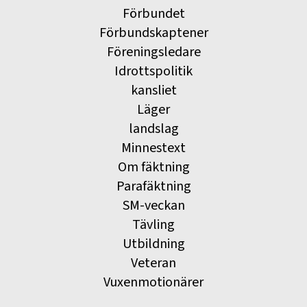
Förbundet
Förbundskaptener
Föreningsledare
Idrottspolitik
kansliet
Läger
landslag
Minnestext
Om fäktning
Parafäktning
SM-veckan
Tävling
Utbildning
Veteran
Vuxenmotionärer