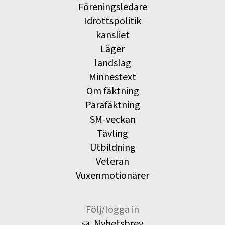
Föreningsledare
Idrottspolitik
kansliet
Läger
landslag
Minnestext
Om fäktning
Parafäktning
SM-veckan
Tävling
Utbildning
Veteran
Vuxenmotionärer
Följ/logga in
Nyhetsbrev