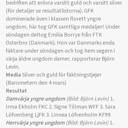
bedriften att erövra varsitt guld och varsitt silver
(för detaljer se resultatlistorna). GFK
dominerade även i klassen florett yngre
ungdom, här tog GFK samtliga medaljer! Under
söndagen deltog Emilia Borrye från FTK
Österbro (Danmark). Hon var Danmarks enda
fäktare under söndagen och tog hem segern i
värja äldre ungdom damer, rapporterar Björn
Levin.
Media
Silver och guld för fäktningstjejer
(Barometern den 4 mars)
Resultat
Damvärja yngre ungdom
(Bild: Björn Levin)
1.
Irma Ekholm FKC 2. Signe Tillman WFF 3. Sara
Löfvenberg LjFK 3. Linnea Löfvenholm KF99
Herrvärja yngre ungdom
(Bild: Björn Levin)
1.