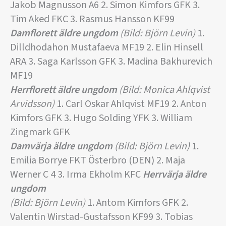
Jakob Magnusson A6 2. Simon Kimfors GFK 3.
Tim Aked FKC 3. Rasmus Hansson KF99
Damflorett äldre ungdom
(Bild: Björn Levin)
1.
Dilldhodahon Mustafaeva MF19 2. Elin Hinsell
ARA 3. Saga Karlsson GFK 3. Madina Bakhurevich
MF19
Herrflorett äldre ungdom
(Bild: Monica Ahlqvist
Arvidsson)
1. Carl Oskar Ahlqvist MF19 2. Anton
Kimfors GFK 3. Hugo Solding YFK 3. William
Zingmark GFK
Damvärja äldre ungdom
(Bild: Björn Levin)
1.
Emilia Borrye FKT Österbro (DEN) 2. Maja
Werner C 4 3. Irma Ekholm KFC
Herrvärja äldre
ungdom
(Bild: Björn Levin)
1. Antom Kimfors GFK 2.
Valentin Wirstad-Gustafsson KF99 3. Tobias