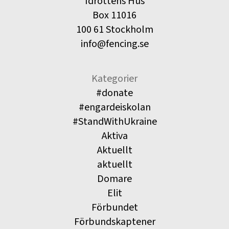
Idrottens Hus
Box 11016
100 61 Stockholm
info@fencing.se
Kategorier
#donate
#engardeiskolan
#StandWithUkraine
Aktiva
Aktuellt
aktuellt
Domare
Elit
Förbundet
Förbundskaptener