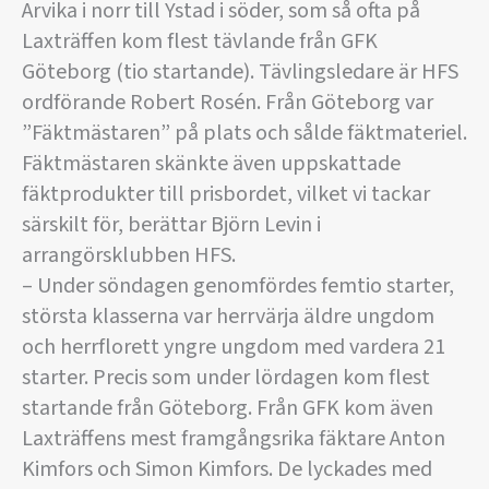
Arvika i norr till Ystad i söder, som så ofta på
Laxträffen kom flest tävlande från GFK
Göteborg (tio startande). Tävlingsledare är HFS
ordförande Robert Rosén. Från Göteborg var
”Fäktmästaren” på plats och sålde fäktmateriel.
Fäktmästaren skänkte även uppskattade
fäktprodukter till prisbordet, vilket vi tackar
särskilt för, berättar Björn Levin i
arrangörsklubben HFS.
– Under söndagen genomfördes femtio starter,
största klasserna var herrvärja äldre ungdom
och herrflorett yngre ungdom med vardera 21
starter. Precis som under lördagen kom flest
startande från Göteborg. Från GFK kom även
Laxträffens mest framgångsrika fäktare Anton
Kimfors och Simon Kimfors. De lyckades med