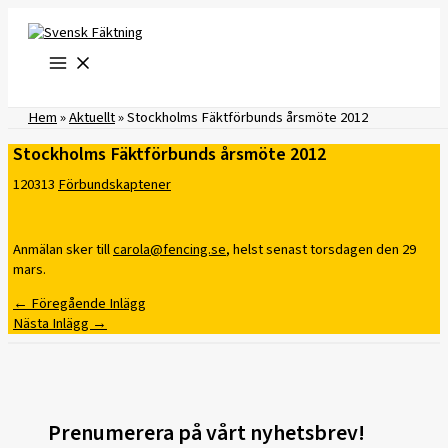
Hoppa
till
innehåll
Hem
»
Aktuellt
»
Stockholms Fäktförbunds årsmöte 2012
Stockholms Fäktförbunds årsmöte 2012
120313
Förbundskaptener
Anmälan sker till
carola@fencing.se
, helst senast torsdagen den 29
mars.
←
Föregående Inlägg
Nästa Inlägg
→
Prenumerera på vårt nyhetsbrev!