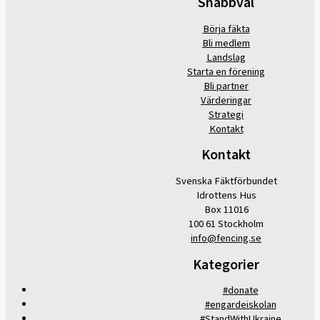
Snabbval
Börja fäkta
Bli medlem
Landslag
Starta en förening
Bli partner
Värderingar
Strategi
Kontakt
Kontakt
Svenska Fäktförbundet
Idrottens Hus
Box 11016
100 61 Stockholm
info@fencing.se
Kategorier
#donate
#engardeiskolan
#StandWithUkraine