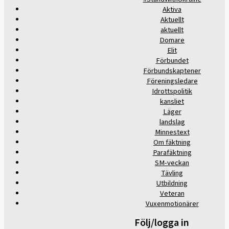
Aktiva
Aktuellt
aktuellt
Domare
Elit
Förbundet
Förbundskaptener
Föreningsledare
Idrottspolitik
kansliet
Läger
landslag
Minnestext
Om fäktning
Parafäktning
SM-veckan
Tävling
Utbildning
Veteran
Vuxenmotionärer
Följ/logga in