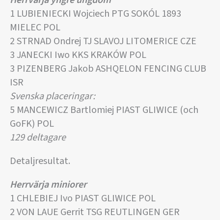
Herrvärja yngre ungdom
1 LUBIENIECKI Wojciech PTG SOKÓL 1893
MIELEC POL
2 STRNAD Ondrej TJ SLAVOJ LITOMERICE CZE
3 JANECKI Iwo KKS KRAKÓW POL
3 PIZENBERG Jakob ASHQELON FENCING CLUB
ISR
Svenska placeringar:
5 MANCEWICZ Bartlomiej PIAST GLIWICE (och
GoFK) POL
129 deltagare
Detaljresultat.
Herrvärja miniorer
1 CHLEBIEJ Ivo PIAST GLIWICE POL
2 VON LAUE Gerrit TSG REUTLINGEN GER