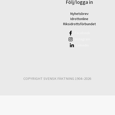
Följ/logga in
Nyhetsbrev
Idrottonline
Riksidrottsförbundet
Facebook
Instagram
Linkedin
COPYRIGHT SVENSK FÄKTNING 1904–2026