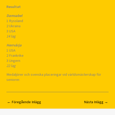
Resultat
Damsabel
1 Ryssland
2 Ukraina
3 USA
14 lag
Herrvärja
1 USA
2 Frankrike
3 Ungern
22 lag
Medaljörer och svenska placeringar vid världsmästerskap för
seniorer.
←
Föregående Inlägg
Nästa Inlägg
→