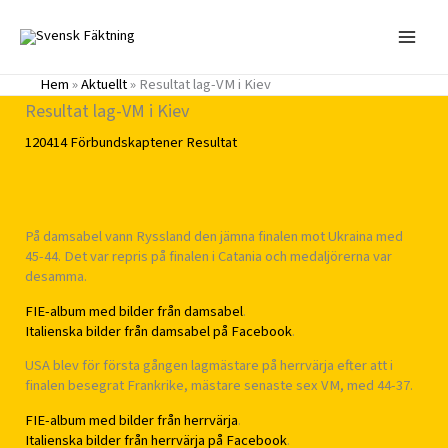
Hoppa
till
innehåll
Hem
»
Aktuellt
»
Resultat lag-VM i Kiev
Resultat lag-VM i Kiev
120414
Förbundskaptener
Resultat
På damsabel vann Ryssland den jämna finalen mot Ukraina med
45-44. Det var repris på finalen i Catania och medaljörerna var
desamma.
FIE-album med bilder från damsabel
.
Italienska bilder från damsabel på Facebook
.
USA blev för första gången lagmästare på herrvärja efter att i
finalen besegrat Frankrike, mästare senaste sex VM, med 44-37.
FIE-album med bilder från herrvärja
.
Italienska bilder från herrvärja på Facebook
.