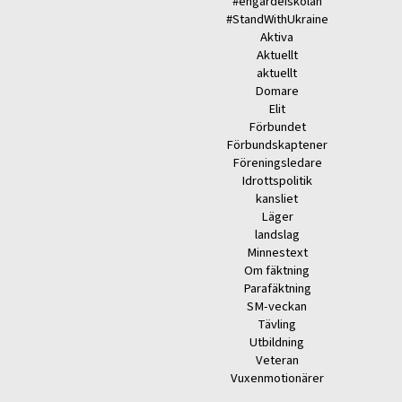
#engardeiskolan
#StandWithUkraine
Aktiva
Aktuellt
aktuellt
Domare
Elit
Förbundet
Förbundskaptener
Föreningsledare
Idrottspolitik
kansliet
Läger
landslag
Minnestext
Om fäktning
Parafäktning
SM-veckan
Tävling
Utbildning
Veteran
Vuxenmotionärer