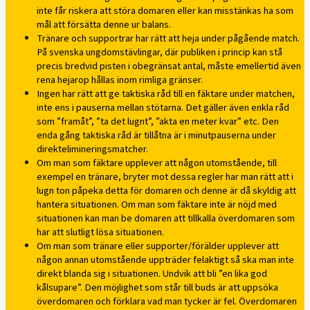
inte får riskera att störa domaren eller kan misstänkas ha som
mål att försätta denne ur balans.
Tränare och supportrar har rätt att heja under pågående match.
På svenska ungdomstävlingar, där publiken i princip kan stå
precis bredvid pisten i obegränsat antal, måste emellertid även
rena hejarop hållas inom rimliga gränser.
Ingen har rätt att ge taktiska råd till en fäktare under matchen,
inte ens i pauserna mellan stötarna. Det gäller även enkla råd
som ”framåt”, ”ta det lugnt”, ”akta en meter kvar” etc. Den
enda gång taktiska råd är tillåtna är i minutpauserna under
direktelimineringsmatcher.
Om man som fäktare upplever att någon utomstående, till
exempel en tränare, bryter mot dessa regler har man rätt att i
lugn ton påpeka detta för domaren och denne är då skyldig att
hantera situationen. Om man som fäktare inte är nöjd med
situationen kan man be domaren att tillkalla överdomaren som
har att slutligt lösa situationen.
Om man som tränare eller supporter/förälder upplever att
någon annan utomstående uppträder felaktigt så ska man inte
direkt blanda sig i situationen. Undvik att bli ”en lika god
kålsupare”. Den möjlighet som står till buds är att uppsöka
överdomaren och förklara vad man tycker är fel. Överdomaren