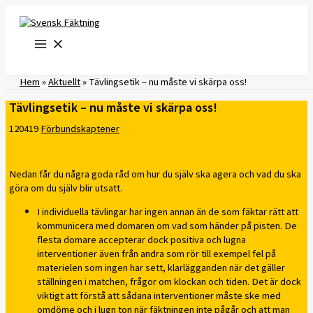
Hoppa
till
innehåll
Hem
»
Aktuellt
»
Tävlingsetik – nu måste vi skärpa oss!
Tävlingsetik – nu måste vi skärpa oss!
120419
Förbundskaptener
Nedan får du några goda råd om hur du själv ska agera och vad du ska
göra om du själv blir utsatt.
I individuella tävlingar har ingen annan än de som fäktar rätt att
kommunicera med domaren om vad som händer på pisten. De
flesta domare accepterar dock positiva och lugna
interventioner även från andra som rör till exempel fel på
materielen som ingen har sett, klarlägganden när det gäller
ställningen i matchen, frågor om klockan och tiden. Det är dock
viktigt att förstå att sådana interventioner måste ske med
omdöme och i lugn ton när fäktningen inte pågår och att man