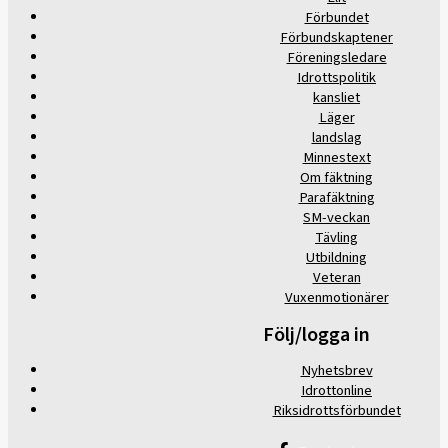
Förbundet
Förbundskaptener
Föreningsledare
Idrottspolitik
kansliet
Läger
landslag
Minnestext
Om fäktning
Parafäktning
SM-veckan
Tävling
Utbildning
Veteran
Vuxenmotionärer
Följ/logga in
Nyhetsbrev
Idrottonline
Riksidrottsförbundet