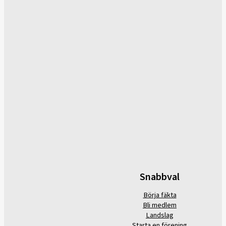
Snabbval
Börja fäkta
Bli medlem
Landslag
Starta en förening