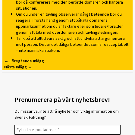
bör då konfererera med den berörde domaren och hantera
situationen.
Om du under en tävling observerar dåligt beteende bör du
reagera. I första hand genom att påkalla domarens
uppmärksamhet om du är fäktare eller som ledare/förälder
genom att tala med överdomaren och tävlingsledningen.
Tänk på att alltid vara saklig och att undvika att argumentera
mot person. Det är det dåliga beteendet som är oacceptabelt
– inte människan bakom.
←
Föregående Inlägg
Nästa Inlägg
→
Prenumerera på vårt nyhetsbrev!
Du missar väl inte att få nyheter och viktig information om
Svensk Fäktning?