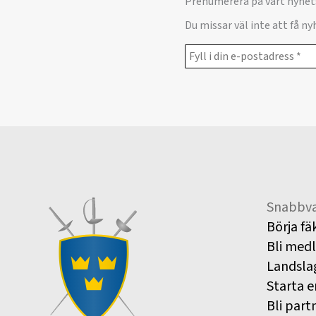
Prenumerera på vårt nyhet
Du missar väl inte att få n
Snabbva
Börja fä
Bli med
Landsla
Starta e
Bli part