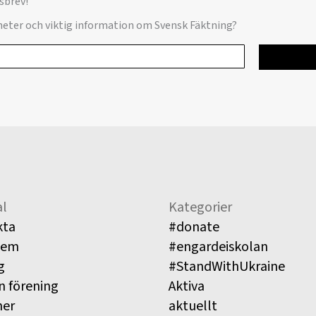
sbrev!
yheter och viktig information om Svensk Fäktning?
l
Kategorier
kta
#donate
lem
#engardeiskolan
g
#StandWithUkraine
n förening
Aktiva
ner
aktuellt