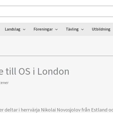
Landslag
Föreningar
Tävling
Utbildning
e till OS i London
tener
r deltar i herrvärja Nikolai Novosjolov från Estland o