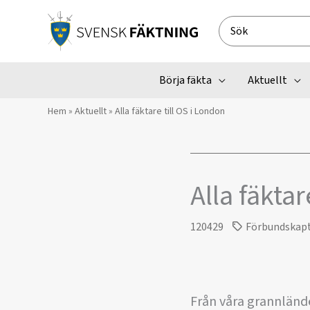
Hoppa
till
Search
innehåll
for:
Börja fäkta
Aktuellt
Hem
»
Aktuellt
»
Alla fäktare till OS i London
Alla fäktar
120429
Förbundskap
Från våra grannlände