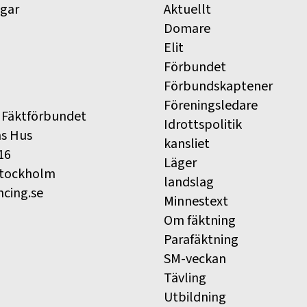
ngar
Aktuellt
Domare
Elit
Förbundet
Förbundskaptener
Föreningsledare
 Fäktförbundet
Idrottspolitik
ns Hus
kansliet
16
Läger
Stockholm
landslag
ncing.se
Minnestext
Om fäktning
Parafäktning
SM-veckan
Tävling
Utbildning