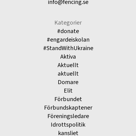
info@fencing.se
Kategorier
#donate
#engardeiskolan
#StandWithUkraine
Aktiva
Aktuellt
aktuellt
Domare
Elit
Förbundet
Förbundskaptener
Föreningsledare
Idrottspolitik
kansliet