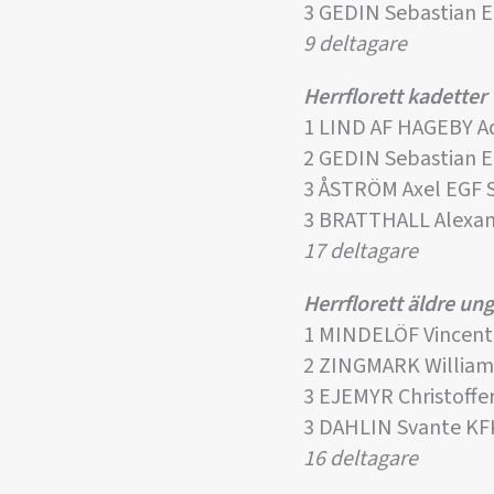
3 GEDIN Sebastian 
9 deltagare
Herrflorett kadetter
1 LIND AF HAGEBY A
2 GEDIN Sebastian 
3 ÅSTRÖM Axel EGF 
3 BRATTHALL Alexan
17 deltagare
Herrflorett äldre u
1 MINDELÖF Vincent
2 ZINGMARK Willia
3 EJEMYR Christoffe
3 DAHLIN Svante KF
16 deltagare