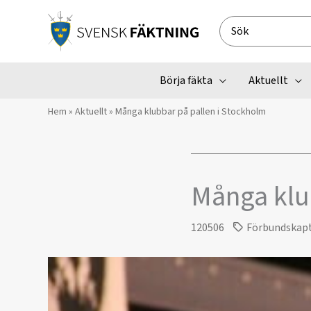
Hoppa
till
Search
innehåll
for:
Börja fäkta
Aktuellt
Hem
»
Aktuellt
»
Många klubbar på pallen i Stockholm
Många klu
120506
Förbundskap