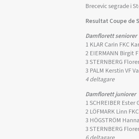
Brecevic segrade i 
Resultat Coupe de 
Damflorett seniorer
1 KLAR Carin FKC Ka
2 EIERMANN Birgit 
3 STERNBERG Floren
3 PALM Kerstin VF V
4 deltagare
Damflorett juniorer
1 SCHREIBER Ester 
2 LÖFMARK Linn FKC
3 HÖGSTRÖM Hanna
3 STERNBERG Floren
6 deltagare