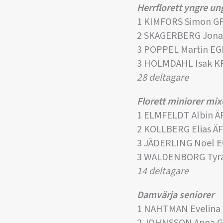
Herrflorett yngre u
1 KIMFORS Simon G
2 SKAGERBERG Jona
3 POPPEL Martin EG
3 HOLMDAHL Isak K
28 deltagare
Florett miniorer mi
1 ELMFELDT Albin 
2 KOLLBERG Elias Ä
3 JÄDERLING Noel E
3 WALDENBORG Tyr
14 deltagare
Damvärja seniorer
1 NAHTMAN Evelina