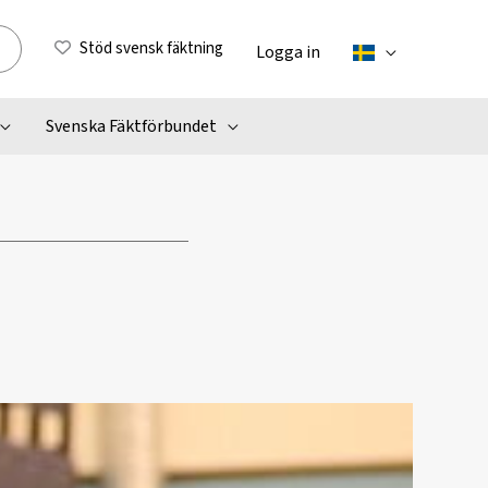
Stöd svensk fäktning
Logga in
Svenska Fäktförbundet